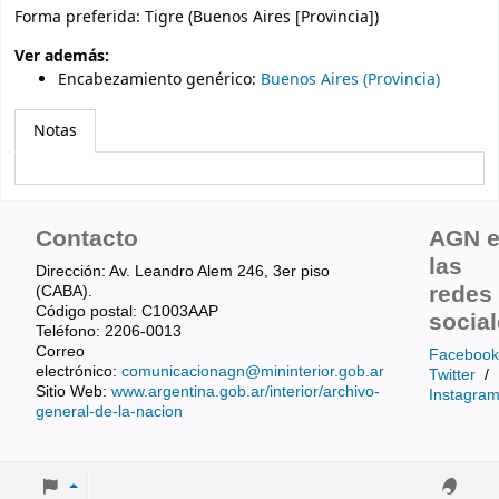
Forma preferida:
Tigre (Buenos Aires [Provincia])
Ver además:
Encabezamiento genérico
:
Buenos Aires (Provincia)
Notas
Contacto
AGN 
las
Dirección: Av. Leandro Alem 246, 3er piso
redes
(CABA).
Código postal: C1003AAP
socia
Teléfono: 2206-0013
Correo
Facebook
electrónico:
comunicacionagn@mininterior.gob.ar
Twitter
/
Sitio Web:
www.argentina.gob.ar/interior/archivo-
Instagra
general-de-la-nacion