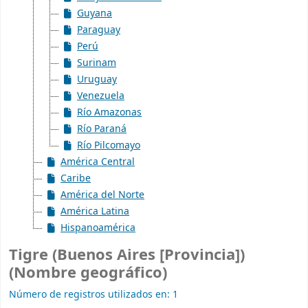
Guyana
Paraguay
Perú
Surinam
Uruguay
Venezuela
Río Amazonas
Río Paraná
Río Pilcomayo
América Central
Caribe
América del Norte
América Latina
Hispanoamérica
Tigre (Buenos Aires [Provincia])
(Nombre geográfico)
Número de registros utilizados en: 1