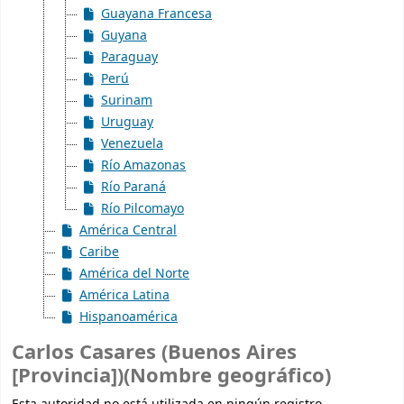
Guayana Francesa
Guyana
Paraguay
Perú
Surinam
Uruguay
Venezuela
Río Amazonas
Río Paraná
Río Pilcomayo
América Central
Caribe
América del Norte
América Latina
Hispanoamérica
Carlos Casares (Buenos Aires
[Provincia])(Nombre geográfico)