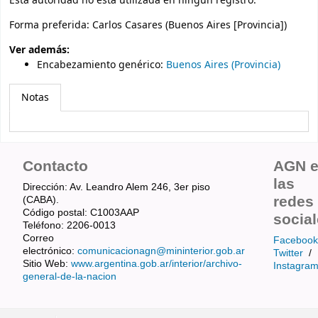
Esta autoridad no está utilizada en ningún registro.
Forma preferida:
Carlos Casares (Buenos Aires [Provincia])
Ver además:
Encabezamiento genérico
:
Buenos Aires (Provincia)
Notas
Contacto
AGN 
las
Dirección: Av. Leandro Alem 246, 3er piso
redes
(CABA).
Código postal: C1003AAP
socia
Teléfono: 2206-0013
Correo
Facebook
electrónico:
comunicacionagn@mininterior.gob.ar
Twitter
/
Sitio Web:
www.argentina.gob.ar/interior/archivo-
Instagra
general-de-la-nacion