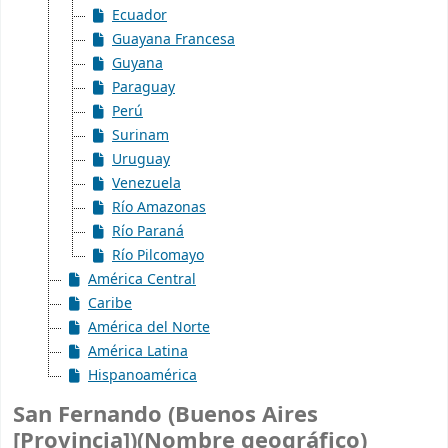
Ecuador
Guayana Francesa
Guyana
Paraguay
Perú
Surinam
Uruguay
Venezuela
Río Amazonas
Río Paraná
Río Pilcomayo
América Central
Caribe
América del Norte
América Latina
Hispanoamérica
San Fernando (Buenos Aires
[Provincia])(Nombre geográfico)