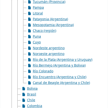
Tucumán (Provincia)
Pampa
Litoral
Patagonia (Argentina)
Mesopotamia (Argentina)
Chaco (región)
Puna
Cuyo
Nordeste argentino
Noroeste argentino
Río de la Plata (Argentina y Uruguay)
Río Bermejo (Argentina y Bolivia)
Río Colorado
Río Encuentro (Argentina y Chile)
Canal de Beagle (Argentina y Chile)
Bolivia
Brasil
Chile
Colombia