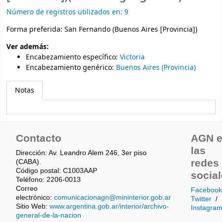
Número de registros utilizados en: 9
Forma preferida:
San Fernando (Buenos Aires [Provincia])
Ver además:
Encabezamiento específico
:
Victoria
Encabezamiento genérico
:
Buenos Aires (Provincia)
Notas
Contacto
AGN 
las
Dirección: Av. Leandro Alem 246, 3er piso
redes
(CABA).
Código postal: C1003AAP
socia
Teléfono: 2206-0013
Correo
Facebook
electrónico:
comunicacionagn@mininterior.gob.ar
Twitter
/
Sitio Web:
www.argentina.gob.ar/interior/archivo-
Instagra
general-de-la-nacion