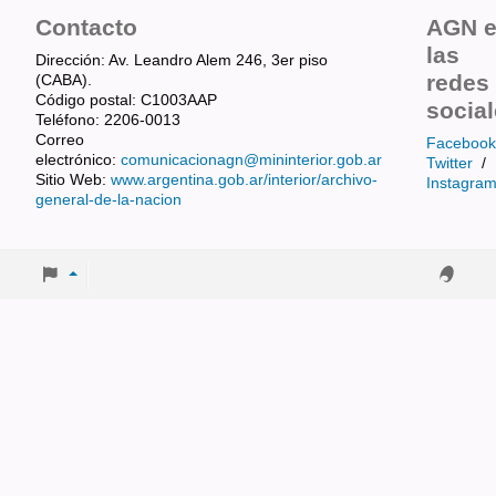
Contacto
AGN 
las
Dirección: Av. Leandro Alem 246, 3er piso
redes
(CABA).
Código postal: C1003AAP
socia
Teléfono: 2206-0013
Correo
Facebook
electrónico:
comunicacionagn@mininterior.gob.ar
Twitter
/
Sitio Web:
www.argentina.gob.ar/interior/archivo-
Instagra
general-de-la-nacion