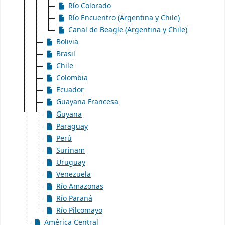
Río Colorado
Río Encuentro (Argentina y Chile)
Canal de Beagle (Argentina y Chile)
Bolivia
Brasil
Chile
Colombia
Ecuador
Guayana Francesa
Guyana
Paraguay
Perú
Surinam
Uruguay
Venezuela
Río Amazonas
Río Paraná
Río Pilcomayo
América Central