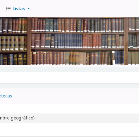
Listas
go
otecas
mbre geográfico)