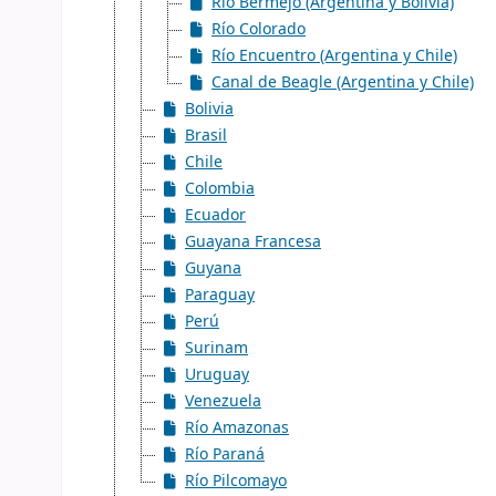
Río Bermejo (Argentina y Bolivia)
Río Colorado
Río Encuentro (Argentina y Chile)
Canal de Beagle (Argentina y Chile)
Bolivia
Brasil
Chile
Colombia
Ecuador
Guayana Francesa
Guyana
Paraguay
Perú
Surinam
Uruguay
Venezuela
Río Amazonas
Río Paraná
Río Pilcomayo