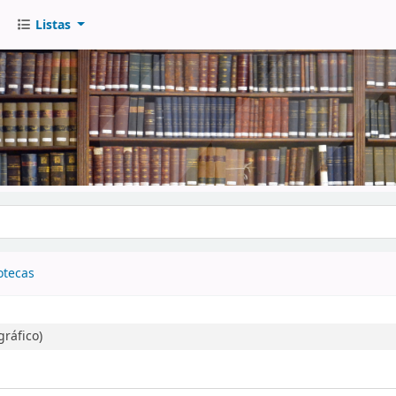
Listas
go
otecas
ráfico)