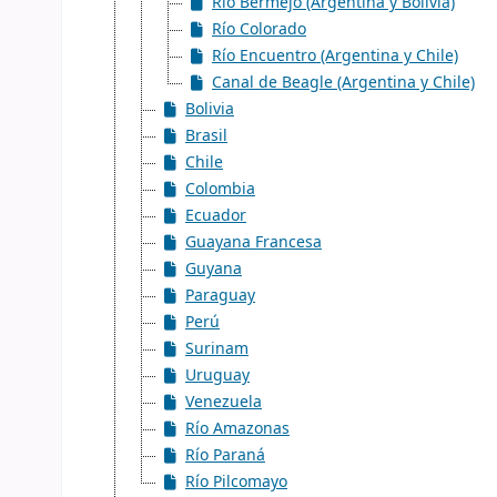
Río Bermejo (Argentina y Bolivia)
Río Colorado
Río Encuentro (Argentina y Chile)
Canal de Beagle (Argentina y Chile)
Bolivia
Brasil
Chile
Colombia
Ecuador
Guayana Francesa
Guyana
Paraguay
Perú
Surinam
Uruguay
Venezuela
Río Amazonas
Río Paraná
Río Pilcomayo