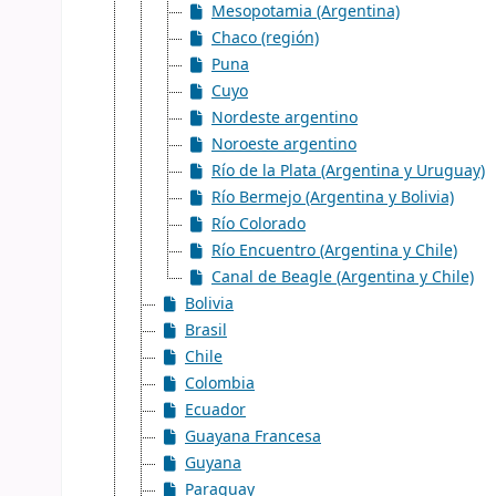
Mesopotamia (Argentina)
Chaco (región)
Puna
Cuyo
Nordeste argentino
Noroeste argentino
Río de la Plata (Argentina y Uruguay)
Río Bermejo (Argentina y Bolivia)
Río Colorado
Río Encuentro (Argentina y Chile)
Canal de Beagle (Argentina y Chile)
Bolivia
Brasil
Chile
Colombia
Ecuador
Guayana Francesa
Guyana
Paraguay