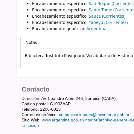
Encabezamiento específico
:
San Roque (Corrientes
Encabezamiento específico
:
Santo Tomé (Corriente
Encabezamiento específico
:
Sauce (Corrientes)
Encabezamiento específico
:
Yapeyú (Corrientes)
Encabezamiento genérico
:
Argentina
Notas
Biblioteca Instituto Ravignani. Vocabulario de Histori
Contacto
Dirección: Av. Leandro Alem 246, 3er piso (CABA).
Código postal: C1003AAP
Teléfono: 2206-0013
Correo electrónico:
comunicacionagn@mininterior.gob.ar
Sitio Web:
www.argentina.gob.ar/interior/archivo-general-d
la-nacion