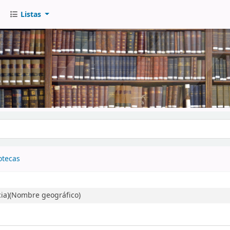
Listas
go
otecas
cia)(Nombre geográfico)