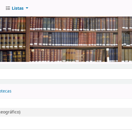
Listas
go
otecas
eográfico)