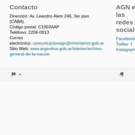
Contacto
AGN 
las
Dirección: Av. Leandro Alem 246, 3er piso
redes
(CABA).
Código postal: C1003AAP
socia
Teléfono: 2206-0013
Correo
Facebook
electrónico:
comunicacionagn@mininterior.gob.ar
Twitter
/
Sitio Web:
www.argentina.gob.ar/interior/archivo-
Instagra
general-de-la-nacion