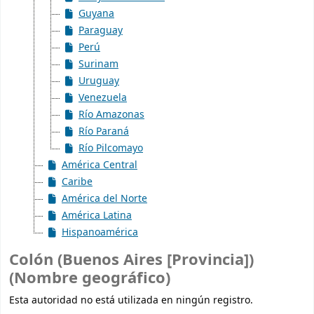
Guyana
Paraguay
Perú
Surinam
Uruguay
Venezuela
Río Amazonas
Río Paraná
Río Pilcomayo
América Central
Caribe
América del Norte
América Latina
Hispanoamérica
Colón (Buenos Aires [Provincia])
(Nombre geográfico)
Esta autoridad no está utilizada en ningún registro.