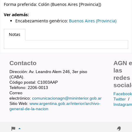
Forma preferida:
Colón (Buenos Aires [Provincia])
Ver además:
Encabezamiento genérico
:
Buenos Aires (Provincia)
Notas
Contacto
AGN 
las
Dirección: Av. Leandro Alem 246, 3er piso
redes
(CABA).
Código postal: C1003AAP
socia
Teléfono: 2206-0013
Correo
Facebook
electrónico:
comunicacionagn@mininterior.gob.ar
Twitter
/
Sitio Web:
www.argentina.gob.ar/interior/archivo-
Instagra
general-de-la-nacion