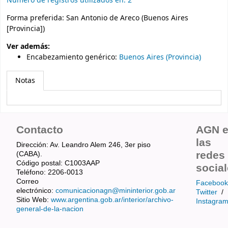
Número de registros utilizados en: 2
Forma preferida:
San Antonio de Areco (Buenos Aires
[Provincia])
Ver además:
Encabezamiento genérico
:
Buenos Aires (Provincia)
Notas
Contacto
AGN 
las
Dirección: Av. Leandro Alem 246, 3er piso
redes
(CABA).
Código postal: C1003AAP
socia
Teléfono: 2206-0013
Correo
Facebook
electrónico:
comunicacionagn@mininterior.gob.ar
Twitter
/
Sitio Web:
www.argentina.gob.ar/interior/archivo-
Instagra
general-de-la-nacion