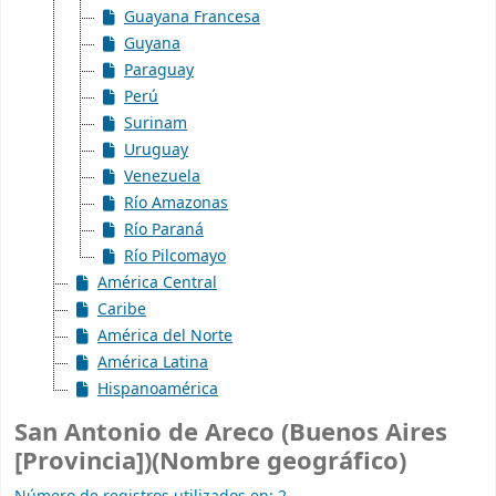
Guayana Francesa
Guyana
Paraguay
Perú
Surinam
Uruguay
Venezuela
Río Amazonas
Río Paraná
Río Pilcomayo
América Central
Caribe
América del Norte
América Latina
Hispanoamérica
San Antonio de Areco (Buenos Aires
[Provincia])(Nombre geográfico)