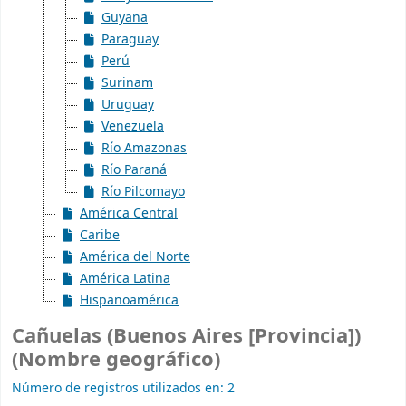
Guyana
Paraguay
Perú
Surinam
Uruguay
Venezuela
Río Amazonas
Río Paraná
Río Pilcomayo
América Central
Caribe
América del Norte
América Latina
Hispanoamérica
Cañuelas (Buenos Aires [Provincia])
(Nombre geográfico)
Número de registros utilizados en: 2