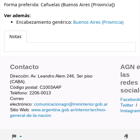
Forma preferida:
Cañuelas (Buenos Aires [Provincia])
Ver además:
Encabezamiento genérico
:
Buenos Aires (Provincia)
Notas
Contacto
AGN 
las
Dirección: Av. Leandro Alem 246, 3er piso
redes
(CABA).
Código postal: C1003AAP
socia
Teléfono: 2206-0013
Correo
Facebook
electrónico:
comunicacionagn@mininterior.gob.ar
Twitter
/
Sitio Web:
www.argentina.gob.ar/interior/archivo-
Instagra
general-de-la-nacion