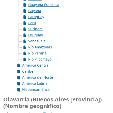
Guayana Francesa
Guyana
Paraguay
Perú
Surinam
Uruguay
Venezuela
Río Amazonas
Río Paraná
Río Pilcomayo
América Central
Caribe
América del Norte
América Latina
Hispanoamérica
Olavarría (Buenos Aires [Provincia])
(Nombre geográfico)