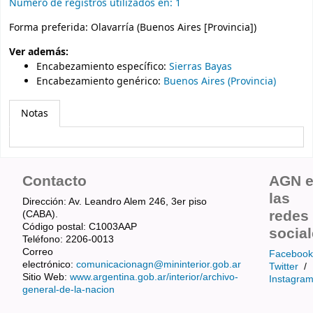
Número de registros utilizados en: 1
Forma preferida:
Olavarría (Buenos Aires [Provincia])
Ver además:
Encabezamiento específico
:
Sierras Bayas
Encabezamiento genérico
:
Buenos Aires (Provincia)
Notas
Contacto
AGN 
las
Dirección: Av. Leandro Alem 246, 3er piso
redes
(CABA).
Código postal: C1003AAP
socia
Teléfono: 2206-0013
Correo
Facebook
electrónico:
comunicacionagn@mininterior.gob.ar
Twitter
/
Sitio Web:
www.argentina.gob.ar/interior/archivo-
Instagra
general-de-la-nacion