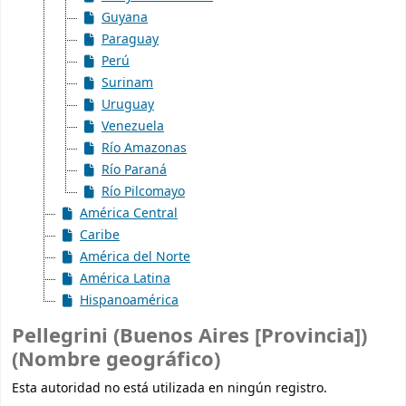
Guyana
Paraguay
Perú
Surinam
Uruguay
Venezuela
Río Amazonas
Río Paraná
Río Pilcomayo
América Central
Caribe
América del Norte
América Latina
Hispanoamérica
Pellegrini (Buenos Aires [Provincia])
(Nombre geográfico)
Esta autoridad no está utilizada en ningún registro.