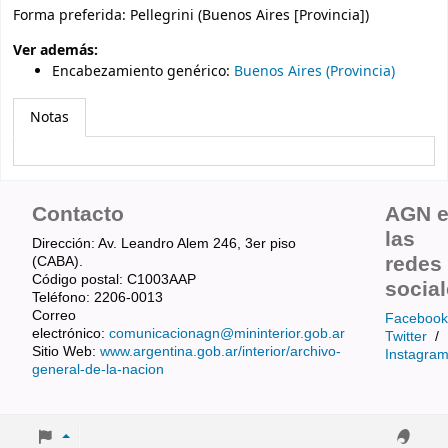
Forma preferida:
Pellegrini (Buenos Aires [Provincia])
Ver además:
Encabezamiento genérico
:
Buenos Aires (Provincia)
Notas
Contacto
AGN 
las
Dirección: Av. Leandro Alem 246, 3er piso
redes
(CABA).
Código postal: C1003AAP
socia
Teléfono: 2206-0013
Correo
Facebook
electrónico:
comunicacionagn@mininterior.gob.ar
Twitter
/
Sitio Web:
www.argentina.gob.ar/interior/archivo-
Instagra
general-de-la-nacion