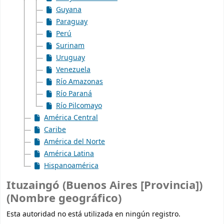
Guyana
Paraguay
Perú
Surinam
Uruguay
Venezuela
Río Amazonas
Río Paraná
Río Pilcomayo
América Central
Caribe
América del Norte
América Latina
Hispanoamérica
Ituzaingó (Buenos Aires [Provincia])
(Nombre geográfico)
Esta autoridad no está utilizada en ningún registro.