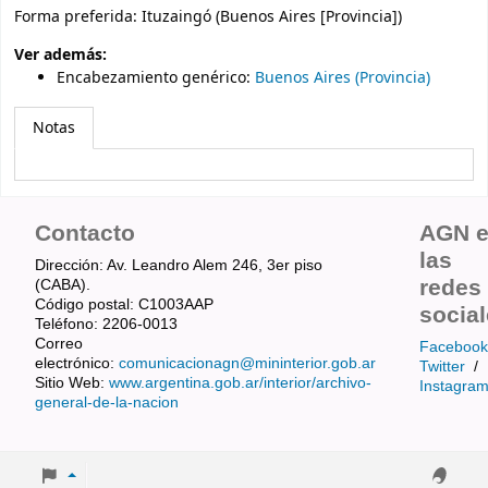
Forma preferida:
Ituzaingó (Buenos Aires [Provincia])
Ver además:
Encabezamiento genérico
:
Buenos Aires (Provincia)
Notas
Contacto
AGN 
las
Dirección: Av. Leandro Alem 246, 3er piso
redes
(CABA).
Código postal: C1003AAP
socia
Teléfono: 2206-0013
Correo
Facebook
electrónico:
comunicacionagn@mininterior.gob.ar
Twitter
/
Sitio Web:
www.argentina.gob.ar/interior/archivo-
Instagra
general-de-la-nacion