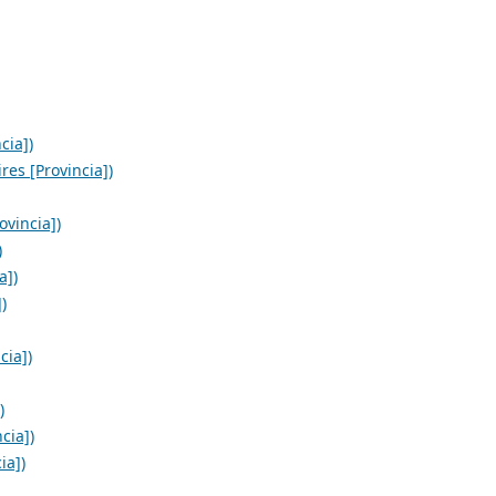
cia])
es [Provincia])
ovincia])
)
a])
)
cia])
)
cia])
ia])