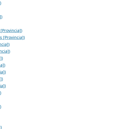
)
])
[Provincia])
 [Provincia])
cia])
ncia])
])
a])
ia])
])
ia])
)
)
)