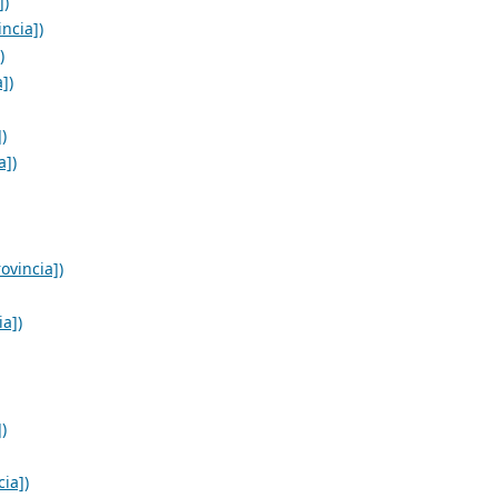
])
ncia])
)
])
)
a])
ovincia])
ia])
)
ia])