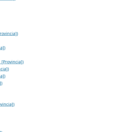
ovincia])
a])
[Provincia])
cia])
a])
])
incia])