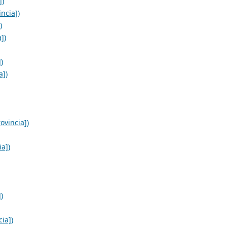
])
ncia])
)
])
)
a])
ovincia])
ia])
)
ia])