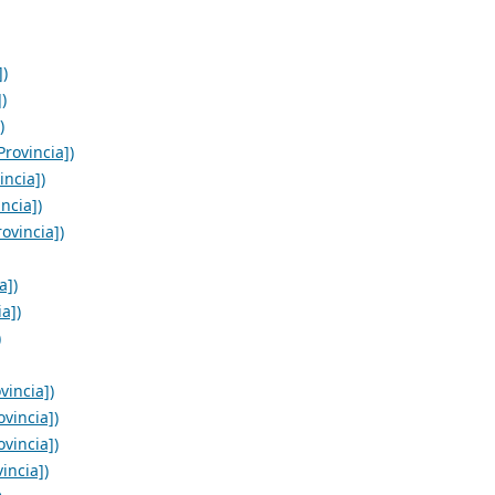
])
)
)
rovincia])
incia])
ncia])
ovincia])
a])
a])
)
vincia])
vincia])
vincia])
incia])