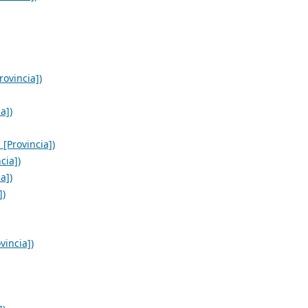
ovincia])
a])
[Provincia])
cia])
a])
])
incia])