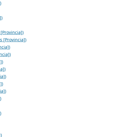
)
])
[Provincia])
 [Provincia])
cia])
ncia])
])
a])
ia])
])
ia])
)
)
)