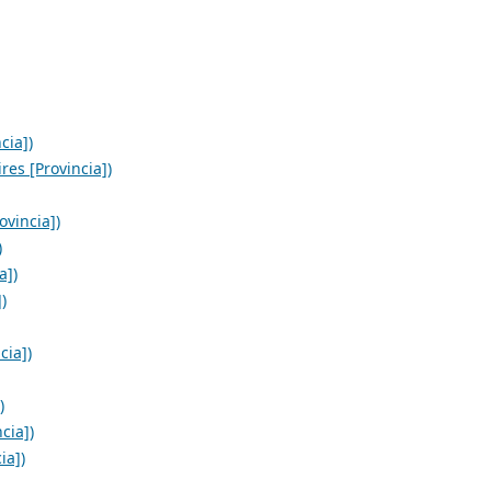
cia])
es [Provincia])
ovincia])
)
a])
)
cia])
)
cia])
ia])