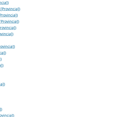
cia])
[Provincia])
rovincia])
Provincia])
rovincia])
vincia])
ovincia])
ia])
)
a])
a])
])
vincia])