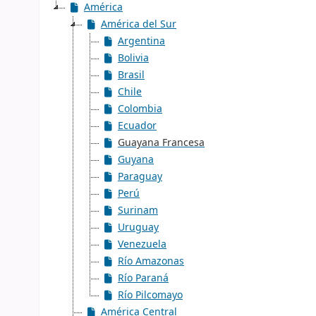
América
América del Sur
Argentina
Bolivia
Brasil
Chile
Colombia
Ecuador
Guayana Francesa
Guyana
Paraguay
Perú
Surinam
Uruguay
Venezuela
Río Amazonas
Río Paraná
Río Pilcomayo
América Central