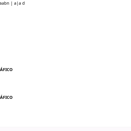
aabn | a|a d
RÁFICO
RÁFICO