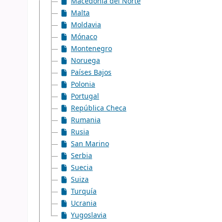
Macedonia del Norte
Malta
Moldavia
Mónaco
Montenegro
Noruega
Países Bajos
Polonia
Portugal
República Checa
Rumania
Rusia
San Marino
Serbia
Suecia
Suiza
Turquía
Ucrania
Yugoslavia