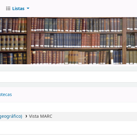
Listas
go
otecas
geográfico)
Vista MARC