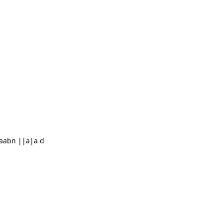
aabn ||a|a d