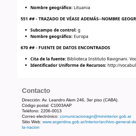
Nombre geográfico:
Lituania
551 ## - TRAZADO DE VÉASE ADEMÁS--NOMBRE GEOG
Subcampo de control:
g
Nombre geográfico:
Europa
670 ## - FUENTE DE DATOS ENCONTRADOS
Cita de la fuente:
Biblioteca Instituto Ravignani. V
Identificador Uniforme de Recursos:
http://vocabul
Contacto
Dirección: Av. Leandro Alem 246, 3er piso (CABA).
Código postal: C1003AAP
Teléfono: 2206-0013
Correo electrónico:
comunicacionagn@mininterior.gob.ar
Sitio Web:
www.argentina.gob.ar/interior/archivo-general-d
la-nacion