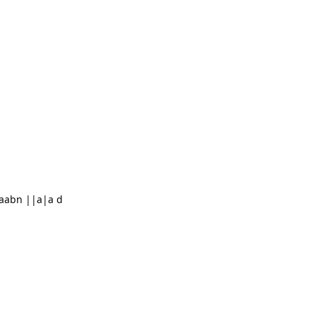
aabn ||a|a d