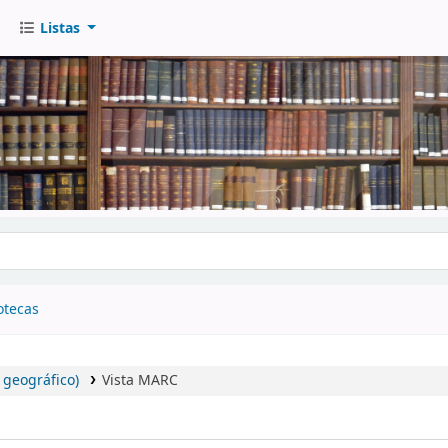
Listas
go
otecas
geográfico)
Vista MARC