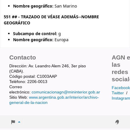
Nombre geográfico:
San Marino
551 ## - TRAZADO DE VÉASE ADEMÁS--NOMBRE
GEOGRÁFICO
Subcampo de control:
g
Nombre geográfico:
Europa
Contacto
AGN 
las
Dirección: Av. Leandro Alem 246, 3er piso
redes
(CABA).
Código postal: C1003AAP
socia
Teléfono: 2206-0013
Correo
Facebook
electrónico:
comunicacionagn@mininterior.gob.ar
Twitter
/
Sitio Web:
www.argentina.gob.ar/interior/archivo-
Instagra
general-de-la-nacion