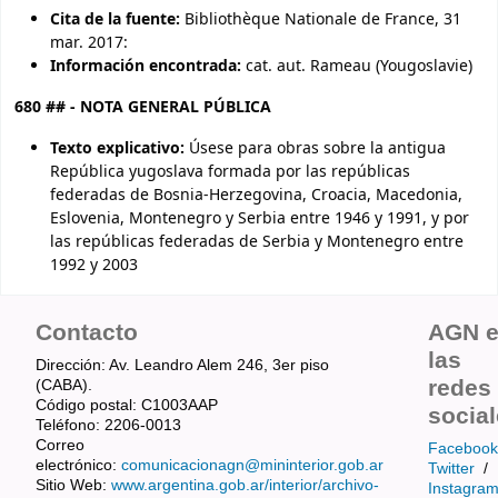
Cita de la fuente:
Bibliothèque Nationale de France, 31
mar. 2017:
Información encontrada:
cat. aut. Rameau (Yougoslavie)
680 ## - NOTA GENERAL PÚBLICA
Texto explicativo:
Úsese para obras sobre la antigua
República yugoslava formada por las repúblicas
federadas de Bosnia-Herzegovina, Croacia, Macedonia,
Eslovenia, Montenegro y Serbia entre 1946 y 1991, y por
las repúblicas federadas de Serbia y Montenegro entre
1992 y 2003
Contacto
AGN 
las
Dirección: Av. Leandro Alem 246, 3er piso
redes
(CABA).
Código postal: C1003AAP
socia
Teléfono: 2206-0013
Correo
Facebook
electrónico:
comunicacionagn@mininterior.gob.ar
Twitter
/
Sitio Web:
www.argentina.gob.ar/interior/archivo-
Instagra