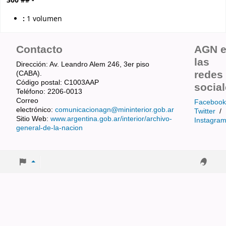
300 ## -
:
1 volumen
Contacto
AGN 
las
Dirección: Av. Leandro Alem 246, 3er piso
redes
(CABA).
Código postal: C1003AAP
socia
Teléfono: 2206-0013
Correo
Facebook
electrónico:
comunicacionagn@mininterior.gob.ar
Twitter
/
Sitio Web:
www.argentina.gob.ar/interior/archivo-
Instagra
general-de-la-nacion