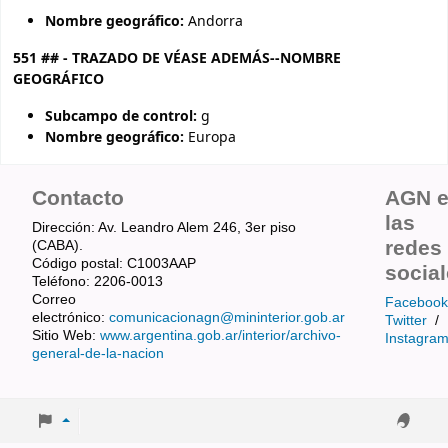
Nombre geográfico:
Andorra
551 ## - TRAZADO DE VÉASE ADEMÁS--NOMBRE
GEOGRÁFICO
Subcampo de control:
g
Nombre geográfico:
Europa
Contacto
AGN 
las
Dirección: Av. Leandro Alem 246, 3er piso
redes
(CABA).
Código postal: C1003AAP
socia
Teléfono: 2206-0013
Correo
Facebook
electrónico:
comunicacionagn@mininterior.gob.ar
Twitter
/
Sitio Web:
www.argentina.gob.ar/interior/archivo-
Instagra
general-de-la-nacion