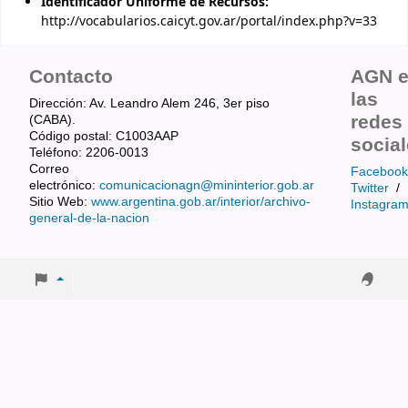
Identificador Uniforme de Recursos:
http://vocabularios.caicyt.gov.ar/portal/index.php?v=33
Contacto
AGN 
las
Dirección: Av. Leandro Alem 246, 3er piso
redes
(CABA).
Código postal: C1003AAP
socia
Teléfono: 2206-0013
Correo
Facebook
electrónico:
comunicacionagn@mininterior.gob.ar
Twitter
/
Sitio Web:
www.argentina.gob.ar/interior/archivo-
Instagra
general-de-la-nacion