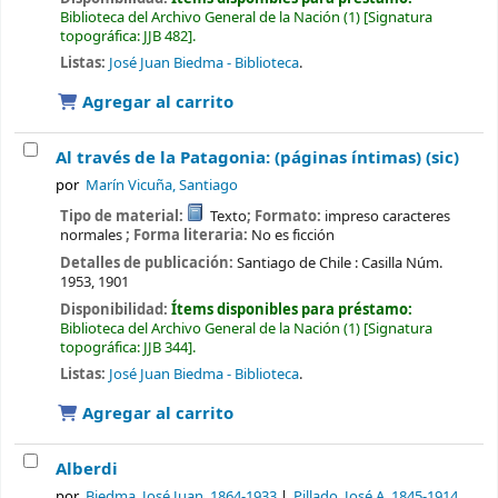
Biblioteca del Archivo General de la Nación
(1)
Signatura
topográfica:
JJB 482
.
Listas:
José Juan Biedma - Biblioteca
.
Agregar al carrito
Al través de la Patagonia: (páginas íntimas) (sic)
por
Marín Vicuña, Santiago
Tipo de material:
Texto
; Formato:
impreso caracteres
normales
; Forma literaria:
No es ficción
Detalles de publicación:
Santiago de Chile :
Casilla Núm.
1953,
1901
Disponibilidad:
Ítems disponibles para préstamo:
Biblioteca del Archivo General de la Nación
(1)
Signatura
topográfica:
JJB 344
.
Listas:
José Juan Biedma - Biblioteca
.
Agregar al carrito
Alberdi
por
Biedma, José Juan
, 1864-1933
Pillado, José A
, 1845-1914