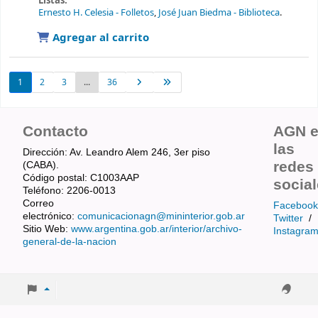
Listas:
Ernesto H. Celesia - Folletos
,
José Juan Biedma - Biblioteca
.
Agregar al carrito
1
2
3
...
36
Contacto
AGN 
las
Dirección: Av. Leandro Alem 246, 3er piso
redes
(CABA).
Código postal: C1003AAP
socia
Teléfono: 2206-0013
Correo
Facebook
electrónico:
comunicacionagn@mininterior.gob.ar
Twitter
/
Sitio Web:
www.argentina.gob.ar/interior/archivo-
Instagra
general-de-la-nacion