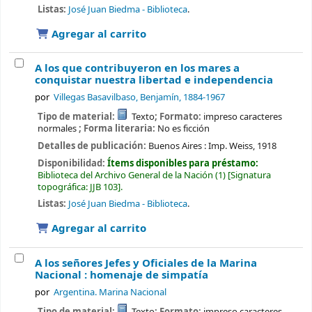
Listas:
José Juan Biedma - Biblioteca
.
Agregar al carrito
A los que contribuyeron en los mares a
conquistar nuestra libertad e independencia
por
Villegas Basavilbaso, Benjamín
, 1884-1967
Tipo de material:
Texto
; Formato:
impreso caracteres
normales
; Forma literaria:
No es ficción
Detalles de publicación:
Buenos Aires :
Imp. Weiss,
1918
Disponibilidad:
Ítems disponibles para préstamo:
Biblioteca del Archivo General de la Nación
(1)
Signatura
topográfica:
JJB 103
.
Listas:
José Juan Biedma - Biblioteca
.
Agregar al carrito
A los señores Jefes y Oficiales de la Marina
Nacional : homenaje de simpatía
por
Argentina. Marina Nacional
Tipo de material:
Texto
; Formato:
impreso caracteres