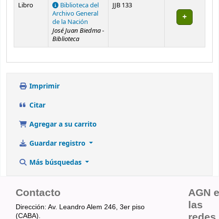
Existencias
Libro
Biblioteca del
JJB 133
Archivo General
de la Nación
José Juan Biedma -
Biblioteca
Imprimir
Citar
Agregar a su carrito
Guardar registro
Más búsquedas
Contacto
AGN 
las
Dirección: Av. Leandro Alem 246, 3er piso
redes
(CABA).