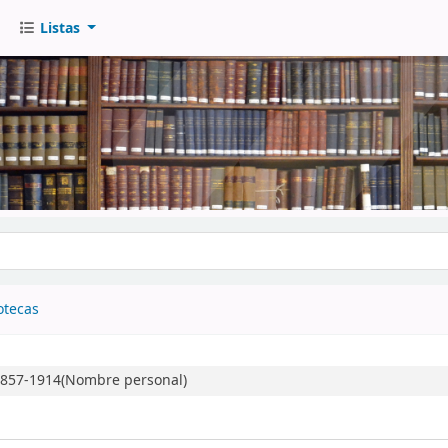
Listas
go
otecas
 1857-1914(Nombre personal)