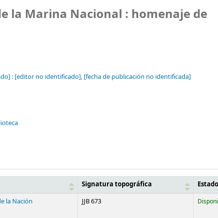
s de la Marina Nacional : homenaje de
do] :
[editor no identificado],
[fecha de publicación no identificada]
lioteca
Signatura topográfica
Estad
de la Nación
JJB 673
Disponi