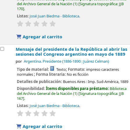
del Archivo General de la Nación
(1)
Signatura topográfica:
JJB
170
.
Listas:
José Juan Biedma - Biblioteca
.
valoración
Valoración media: 0.0 de 5 estrellas
Agregar al carrito
Mensaje del presidente de la República al abrir las
sesiones del Congreso argentino en mayo de 1889
por
Argentina. Presidente (1886-1890 : Juárez Celman)
Tipo de material:
Texto
; Formato:
impreso caracteres
normales
; Forma literaria:
No es ficción
Detalles de publicación:
Buenos Aires :
Imp. Sud-América,
1889
Disponibilidad:
Ítems disponibles para préstamo:
Biblioteca
del Archivo General de la Nación
(1)
Signatura topográfica:
JJB
167
.
Listas:
José Juan Biedma - Biblioteca
.
valoración
Valoración media: 0.0 de 5 estrellas
Agregar al carrito