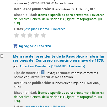
normales
; Forma literaria:
No es ficción
Detalles de publicación:
Buenos Aires :
S. A. de Tip.,
1878
Disponibilidad:
Ítems disponibles para préstamo:
Biblioteca
del Archivo General de la Nación
(1)
Signatura topográfica:
JJB
168
.
Listas:
José Juan Biedma - Biblioteca
.
valoración
Valoración media: 0.0 de 5 estrellas
Agregar al carrito
Mensaje del presidente de la República al abrir las
sesiones del Congreso argentino en mayo de 1879.
por
Argentina. Presidente (1874-1880 : Avellaneda)
Tipo de material:
Texto
; Formato:
impreso caracteres
normales
; Forma literaria:
No es ficción
Detalles de publicación:
Buenos Aires :
Imp. de El Nacional,
1879
Disponibilidad:
Ítems disponibles para préstamo:
Biblioteca
del Archivo General de la Nación
(1)
Signatura topográfica:
JJB
156
.
Listas:
José Juan Biedma - Biblioteca
.