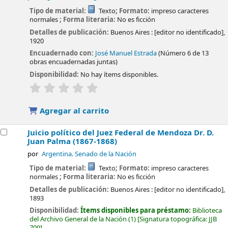
Tipo de material:
Texto
; Formato:
impreso caracteres
normales
; Forma literaria:
No es ficción
Detalles de publicación:
Buenos Aires :
[editor no identificado],
1920
Encuadernado con:
José Manuel Estrada
(Número 6 de 13
obras encuadernadas juntas)
Disponibilidad:
No hay ítems disponibles.
valoración
Valoración media: 0.0 de 5 estrellas
Agregar al carrito
Juicio político del Juez Federal de Mendoza Dr. D.
Juan Palma (1867-1868)
por
Argentina. Senado de la Nación
Tipo de material:
Texto
; Formato:
impreso caracteres
normales
; Forma literaria:
No es ficción
Detalles de publicación:
Buenos Aires :
[editor no identificado],
1893
Disponibilidad:
Ítems disponibles para préstamo:
Biblioteca
del Archivo General de la Nación
(1)
Signatura topográfica:
JJB
709
.