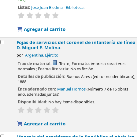
Listas:
José Juan Biedma - Biblioteca
.
valoración
Valoración media: 0.0 de 5 estrellas
Agregar al carrito
Fojas de servicios del coronel de infantería de línea
D. Miguel E. Molina.
por
Argentina. Ejército
Tipo de material:
Texto
; Formato:
impreso caracteres
normales
; Forma literaria:
No es ficción
Detalles de publicación:
Buenos Aires :
[editor no identificado],
1888
Encuadernado con:
Manuel Hornos
(Número 7 de 15 obras
encuadernadas juntas)
Disponibilidad:
No hay ítems disponibles.
valoración
Valoración media: 0.0 de 5 estrellas
Agregar al carrito
Mensaje del presidente de la República al abrir las