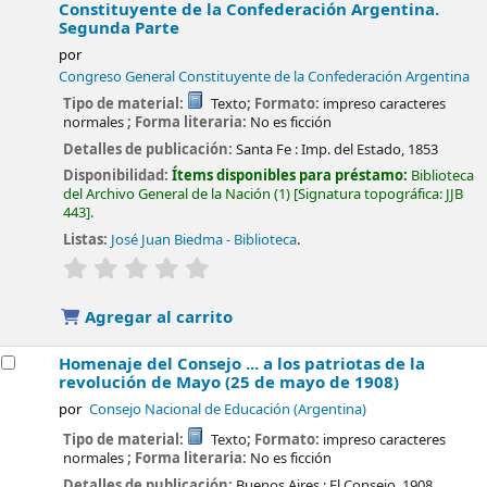
Constituyente de la Confederación Argentina.
Segunda Parte
por
Congreso General Constituyente de la Confederación Argentina
Tipo de material:
Texto
; Formato:
impreso caracteres
normales
; Forma literaria:
No es ficción
Detalles de publicación:
Santa Fe :
Imp. del Estado,
1853
Disponibilidad:
Ítems disponibles para préstamo:
Biblioteca
del Archivo General de la Nación
(1)
Signatura topográfica:
JJB
443
.
Listas:
José Juan Biedma - Biblioteca
.
valoración
Valoración media: 0.0 de 5 estrellas
Agregar al carrito
Homenaje del Consejo ... a los patriotas de la
revolución de Mayo (25 de mayo de 1908)
por
Consejo Nacional de Educación (Argentina)
Tipo de material:
Texto
; Formato:
impreso caracteres
normales
; Forma literaria:
No es ficción
Detalles de publicación:
Buenos Aires :
El Consejo,
1908