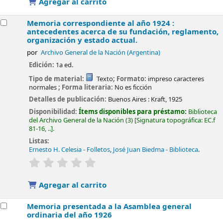
Agregar al carrito
Memoria correspondiente al año 1924 :
antecedentes acerca de su fundación, reglamento,
organización y estado actual.
por
Archivo General de la Nación (Argentina)
Edición:
1a ed.
Tipo de material:
Texto
; Formato:
impreso caracteres
normales
; Forma literaria:
No es ficción
Detalles de publicación:
Buenos Aires :
Kraft,
1925
Disponibilidad:
Ítems disponibles para préstamo:
Biblioteca
del Archivo General de la Nación
(3)
Signatura topográfica:
EC.f
81-16, ..
.
Listas:
Ernesto H. Celesia - Folletos
,
José Juan Biedma - Biblioteca
.
valoración
Valoración media: 0.0 de 5 estrellas
Agregar al carrito
Memoria presentada a la Asamblea general
ordinaria del año 1926