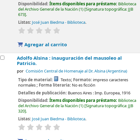
Disponibilidad:
Ítems disponibles para préstamo:
Biblioteca
del Archivo General de la Nación
(1)
Signatura topográfica:
JJB
673
.
Listas:
José Juan Biedma - Biblioteca
.
valoración
Valoración media: 0.0 de 5 estrellas
Agregar al carrito
Adolfo Alsina : inauguración del mausoleo al
Patricio.
por
Comisión Central de Homenaje al Dr. Alsina (Argentina)
Tipo de material:
Texto
; Formato:
impreso caracteres
normales
; Forma literaria:
No es ficción
Detalles de publicación:
Buenos Aires :
Imp. Europea,
1916
Disponibilidad:
Ítems disponibles para préstamo:
Biblioteca
del Archivo General de la Nación
(1)
Signatura topográfica:
JJB
320
.
Listas:
José Juan Biedma - Biblioteca
.
valoración
Valoración media: 0.0 de 5 estrellas