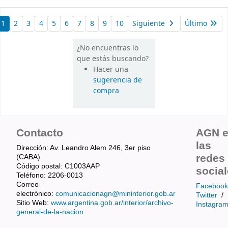
1
2
3
4
5
6
7
8
9
10
Siguiente
Último
¿No encuentras lo
que estás buscando?
Hacer una
sugerencia de
compra
Contacto
AGN 
las
Dirección: Av. Leandro Alem 246, 3er piso
redes
(CABA).
Código postal: C1003AAP
socia
Teléfono: 2206-0013
Correo
Facebook
electrónico:
comunicacionagn@mininterior.gob.ar
Twitter
/
Sitio Web:
www.argentina.gob.ar/interior/archivo-
Instagra
general-de-la-nacion