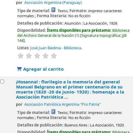
por
Asociación Argentina (Paraguay)
Tipo de material:
Texto
; Formato:
impreso caracteres
normales
; Forma literaria:
No es ficción
Detalles de publicación:
Asunción :
La Asociación,
1926
Disponibilidad:
Ítems disponibles para préstamo:
Biblioteca
del Archivo General de la Nación
(1)
Signatura topográfica:
JJB
144
.
Listas:
José Juan Biedma - Biblioteca
.
valoración
Valoración media: 0.0 de 5 estrellas
Agregar al carrito
¡Hosanna! : florilegio a la memoria del general
Manuel Belgrano en el primer centenario de su
muerte (1820 -20 de junio- 1920) : homenaje a la
Asociación Patriótica ...
por
Asociación Patriótica Argentina "Pro Patria"
Tipo de material:
Texto
; Formato:
impreso caracteres
normales
; Forma literaria:
No es ficción
Detalles de publicación:
Buenos Aires :
La Asociación,
1920
Disponibilidad:
Ítems disponibles para préstamo:
Biblioteca