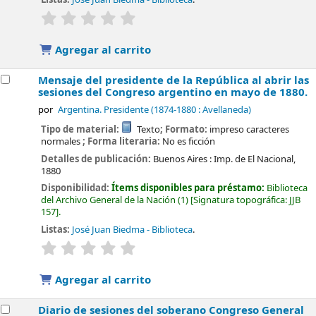
valoración
Valoración media: 0.0 de 5 estrellas
Agregar al carrito
Mensaje del presidente de la República al abrir las
sesiones del Congreso argentino en mayo de 1880.
por
Argentina. Presidente (1874-1880 : Avellaneda)
Tipo de material:
Texto
; Formato:
impreso caracteres
normales
; Forma literaria:
No es ficción
Detalles de publicación:
Buenos Aires :
Imp. de El Nacional,
1880
Disponibilidad:
Ítems disponibles para préstamo:
Biblioteca
del Archivo General de la Nación
(1)
Signatura topográfica:
JJB
157
.
Listas:
José Juan Biedma - Biblioteca
.
valoración
Valoración media: 0.0 de 5 estrellas
Agregar al carrito
Diario de sesiones del soberano Congreso General