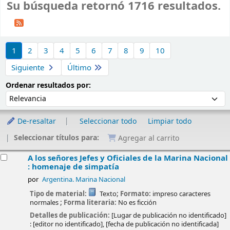
Su búsqueda retornó 1716 resultados.
Ordenar
1
2
3
4
5
6
7
8
9
10
Siguiente
Último
Ordenar por:
Ordenar resultados por:
De-resaltar
Seleccionar todo
Limpiar todo
Seleccionar títulos para:
Agregar al carrito
esultados
A los señores Jefes y Oficiales de la Marina Nacional
: homenaje de simpatía
por
Argentina. Marina Nacional
Tipo de material:
Texto
; Formato:
impreso caracteres
normales
; Forma literaria:
No es ficción
Detalles de publicación:
[Lugar de publicación no identificado]
:
[editor no identificado],
[fecha de publicación no identificada]