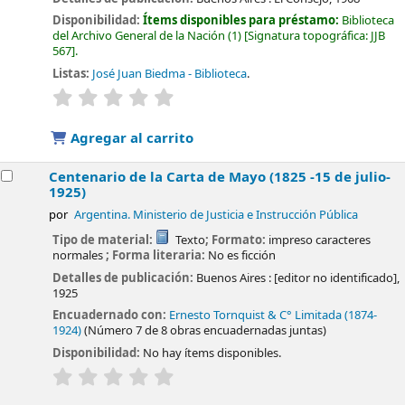
Disponibilidad:
Ítems disponibles para préstamo:
Biblioteca
del Archivo General de la Nación
(1)
Signatura topográfica:
JJB
567
.
Listas:
José Juan Biedma - Biblioteca
.
valoración
Valoración media: 0.0 de 5 estrellas
Agregar al carrito
Centenario de la Carta de Mayo (1825 -15 de julio-
1925)
por
Argentina. Ministerio de Justicia e Instrucción Pública
Tipo de material:
Texto
; Formato:
impreso caracteres
normales
; Forma literaria:
No es ficción
Detalles de publicación:
Buenos Aires :
[editor no identificado],
1925
Encuadernado con:
Ernesto Tornquist & C° Limitada (1874-
1924)
(Número 7 de 8 obras encuadernadas juntas)
Disponibilidad:
No hay ítems disponibles.
valoración
Valoración media: 0.0 de 5 estrellas