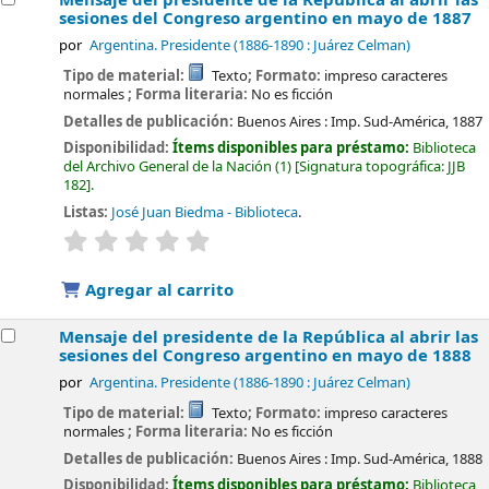
sesiones del Congreso argentino en mayo de 1887
por
Argentina. Presidente (1886-1890 : Juárez Celman)
Tipo de material:
Texto
; Formato:
impreso caracteres
normales
; Forma literaria:
No es ficción
Detalles de publicación:
Buenos Aires :
Imp. Sud-América,
1887
Disponibilidad:
Ítems disponibles para préstamo:
Biblioteca
del Archivo General de la Nación
(1)
Signatura topográfica:
JJB
182
.
Listas:
José Juan Biedma - Biblioteca
.
valoración
Valoración media: 0.0 de 5 estrellas
Agregar al carrito
Mensaje del presidente de la República al abrir las
sesiones del Congreso argentino en mayo de 1888
por
Argentina. Presidente (1886-1890 : Juárez Celman)
Tipo de material:
Texto
; Formato:
impreso caracteres
normales
; Forma literaria:
No es ficción
Detalles de publicación:
Buenos Aires :
Imp. Sud-América,
1888
Disponibilidad:
Ítems disponibles para préstamo:
Biblioteca