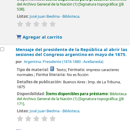
del Archivo General de la Nación
(1)
Signatura topográfica:
JJB
538
.
Listas:
José Juan Biedma - Biblioteca
.
valoración
Valoración media: 0.0 de 5 estrellas
Agregar al carrito
Mensaje del presidente de la República al abrir las
sesiones del Congreso argentino en mayo de 1875.
por
Argentina. Presidente (1874-1880 : Avellaneda)
Tipo de material:
Texto
; Formato:
impreso caracteres
normales
; Forma literaria:
No es ficción
Detalles de publicación:
Buenos Aires :
Imp. de La Tribuna,
1875
Disponibilidad:
Ítems disponibles para préstamo:
Biblioteca
del Archivo General de la Nación
(1)
Signatura topográfica:
JJB
171
.
Listas:
José Juan Biedma - Biblioteca
.
valoración
Valoración media: 0.0 de 5 estrellas