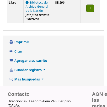
Existencias
Libro
Biblioteca del
JJB 296
Archivo General
de la Nación
José Juan Biedma -
Biblioteca
Imprimir
Citar
Agregar a su carrito
Guardar registro
Más búsquedas
Contacto
AGN 
las
Dirección: Av. Leandro Alem 246, 3er piso
redes
(CABA).