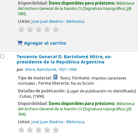
Disponibilidad:
Ítems disponibles para préstamo:
Biblioteca
del Archivo General de la Nación
(1)
Signatura topográfica:
JJB
580
.
Listas:
José Juan Biedma - Biblioteca
.
valoración
Valoración media: 0.0 de 5 estrellas
Agregar al carrito
Teniente General D. Bartolomé Mitre, ex-
presidente de la República Argentina
por
Mitre, Bartolomé
, 1821-1906
Tipo de material:
Texto
; Formato:
impreso caracteres
normales
; Forma literaria:
No es ficción
Detalles de publicación:
[Lugar de publicación no identificado]
:
Cubas,
[1906]
Disponibilidad:
Ítems disponibles para préstamo:
Biblioteca
del Archivo General de la Nación
(1)
Signatura topográfica:
JJB
364
.
Listas:
José Juan Biedma - Biblioteca
.
valoración
Valoración media: 0.0 de 5 estrellas