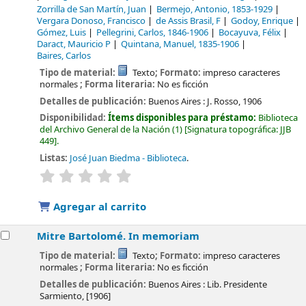
Zorrilla de San Martín, Juan
Bermejo, Antonio
, 1853-1929
Vergara Donoso, Francisco
de Assis Brasil, F
Godoy, Enrique
Gómez, Luis
Pellegrini, Carlos
, 1846-1906
Bocayuva, Félix
Daract, Mauricio P
Quintana, Manuel
, 1835-1906
Baires, Carlos
Tipo de material:
Texto
; Formato:
impreso caracteres
normales
; Forma literaria:
No es ficción
Detalles de publicación:
Buenos Aires :
J. Rosso,
1906
Disponibilidad:
Ítems disponibles para préstamo:
Biblioteca
del Archivo General de la Nación
(1)
Signatura topográfica:
JJB
449
.
Listas:
José Juan Biedma - Biblioteca
.
valoración
Valoración media: 0.0 de 5 estrellas
Agregar al carrito
Mitre Bartolomé. In memoriam
Tipo de material:
Texto
; Formato:
impreso caracteres
normales
; Forma literaria:
No es ficción
Detalles de publicación:
Buenos Aires :
Lib. Presidente
Sarmiento,
[1906]