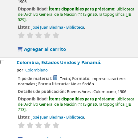
1906
Disponibilidad:
Ítems disponibles para préstamo:
Biblioteca
del Archivo General de la Nación
(1)
Signatura topográfica:
JJB
529
.
Listas:
José Juan Biedma - Biblioteca
.
valoración
Valoración media: 0.0 de 5 estrellas
Agregar al carrito
Colombia, Estados Unidos y Panamá.
por
Colombiano
Tipo de material:
Texto
; Formato:
impreso caracteres
normales
; Forma literaria:
No es ficción
Detalles de publicación:
Buenos Aires :
Colombiano,
1906
Disponibilidad:
Ítems disponibles para préstamo:
Biblioteca
del Archivo General de la Nación
(1)
Signatura topográfica:
JJB
713
.
Listas:
José Juan Biedma - Biblioteca
.
valoración
Valoración media: 0.0 de 5 estrellas