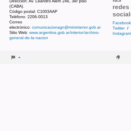
Dirección: Av. Leandro Alem 246, 3er piso
redes
(CABA).
Código postal: C1003AAP
socia
Teléfono: 2206-0013
Correo
Facebook
electrónico:
comunicacionagn@mininterior.gob.ar
Twitter
/
Sitio Web:
www.argentina.gob.ar/interior/archivo-
Instagra
general-de-la-nacion