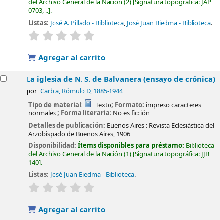
del Archivo General de la Nación
(2)
Signatura topográfica:
JAP
0703, ..
.
Listas:
José A. Pillado - Biblioteca
,
José Juan Biedma - Biblioteca
.
valoración
Valoración media: 0.0 de 5 estrellas
Agregar al carrito
La iglesia de N. S. de Balvanera (ensayo de crónica)
por
Carbia, Rómulo D
, 1885-1944
Tipo de material:
Texto
; Formato:
impreso caracteres
normales
; Forma literaria:
No es ficción
Detalles de publicación:
Buenos Aires :
Revista Eclesiástica del
Arzobispado de Buenos Aires,
1906
Disponibilidad:
Ítems disponibles para préstamo:
Biblioteca
del Archivo General de la Nación
(1)
Signatura topográfica:
JJB
140
.
Listas:
José Juan Biedma - Biblioteca
.
valoración
Valoración media: 0.0 de 5 estrellas
Agregar al carrito