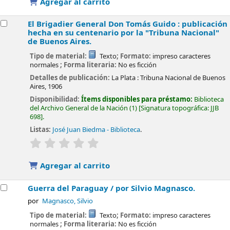
Agregar al carrito
El Brigadier General Don Tomás Guido : publicación
hecha en su centenario por la "Tribuna Nacional"
de Buenos Aires.
Tipo de material:
Texto
; Formato:
impreso caracteres
normales
; Forma literaria:
No es ficción
Detalles de publicación:
La Plata :
Tribuna Nacional de Buenos
Aires,
1906
Disponibilidad:
Ítems disponibles para préstamo:
Biblioteca
del Archivo General de la Nación
(1)
Signatura topográfica:
JJB
698
.
Listas:
José Juan Biedma - Biblioteca
.
valoración
Valoración media: 0.0 de 5 estrellas
Agregar al carrito
Guerra del Paraguay /
por Silvio Magnasco.
por
Magnasco, Silvio
Tipo de material:
Texto
; Formato:
impreso caracteres
normales
; Forma literaria:
No es ficción