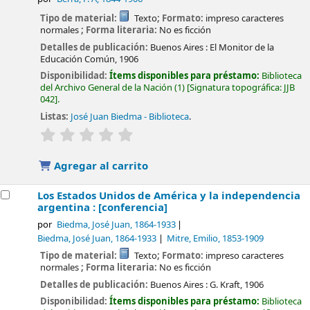
Tipo de material:
Texto
; Formato:
impreso caracteres
normales
; Forma literaria:
No es ficción
Detalles de publicación:
Buenos Aires :
El Monitor de la
Educación Común,
1906
Disponibilidad:
Ítems disponibles para préstamo:
Biblioteca
del Archivo General de la Nación
(1)
Signatura topográfica:
JJB
042
.
Listas:
José Juan Biedma - Biblioteca
.
valoración
Valoración media: 0.0 de 5 estrellas
Agregar al carrito
Los Estados Unidos de América y la independencia
argentina : [conferencia]
por
Biedma, José Juan
, 1864-1933
Biedma, José Juan
, 1864-1933
Mitre, Emilio
, 1853-1909
Tipo de material:
Texto
; Formato:
impreso caracteres
normales
; Forma literaria:
No es ficción
Detalles de publicación:
Buenos Aires :
G. Kraft,
1906
Disponibilidad:
Ítems disponibles para préstamo:
Biblioteca