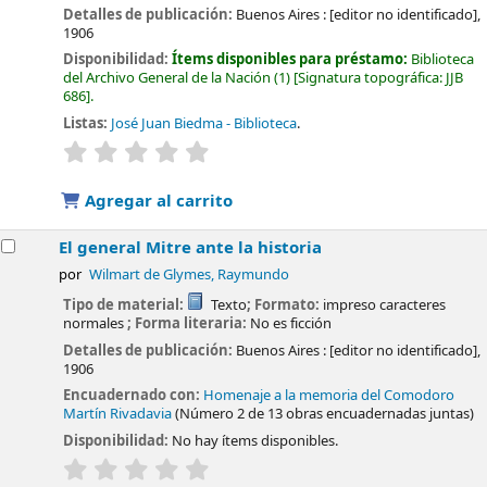
Detalles de publicación:
Buenos Aires :
[editor no identificado],
1906
Disponibilidad:
Ítems disponibles para préstamo:
Biblioteca
del Archivo General de la Nación
(1)
Signatura topográfica:
JJB
686
.
Listas:
José Juan Biedma - Biblioteca
.
valoración
Valoración media: 0.0 de 5 estrellas
Agregar al carrito
El general Mitre ante la historia
por
Wilmart de Glymes, Raymundo
Tipo de material:
Texto
; Formato:
impreso caracteres
normales
; Forma literaria:
No es ficción
Detalles de publicación:
Buenos Aires :
[editor no identificado],
1906
Encuadernado con:
Homenaje a la memoria del Comodoro
Martín Rivadavia
(Número 2 de 13 obras encuadernadas juntas)
Disponibilidad:
No hay ítems disponibles.
valoración
Valoración media: 0.0 de 5 estrellas