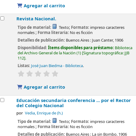
Agregar al carrito
Revista Nacional.
Tipo de material:
Texto
; Formato:
impreso caracteres
normales
; Forma literaria:
No es ficción
Detalles de publicación:
Buenos Aires :
Juan Canter,
1906
Disponibilidad:
Ítems disponibles para préstamo:
Biblioteca
del Archivo General de la Nación
(1)
Signatura topográfica:
JJB
112
.
Listas:
José Juan Biedma - Biblioteca
.
valoración
Valoración media: 0.0 de 5 estrellas
Agregar al carrito
Educación secundaria conferencia ... por el Rector
del Colegio Nacional
por
Vedia, Enrique de (h.)
Tipo de material:
Texto
; Formato:
impreso caracteres
normales
; Forma literaria:
No es ficción
Detalles de publicación:
Buenos Aires :
La sin Bombo,
1906