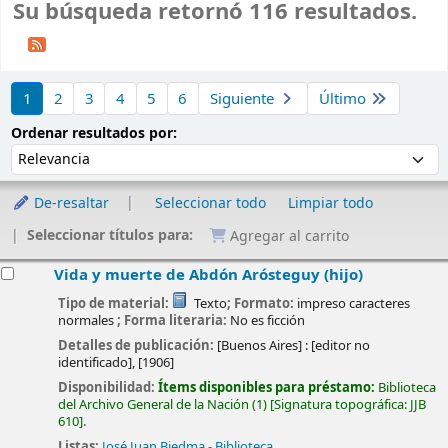
Su búsqueda retornó 116 resultados.
Ordenar
1
2
3
4
5
6
Siguiente
Último
Ordenar por:
Ordenar resultados por:
De-resaltar
Seleccionar todo
Limpiar todo
Seleccionar títulos para:
Agregar al carrito
esultados
Vida y muerte de Abdón Arósteguy (hijo)
Tipo de material:
Texto
; Formato:
impreso caracteres
normales
; Forma literaria:
No es ficción
Detalles de publicación:
[Buenos Aires] :
[editor no
identificado],
[1906]
Disponibilidad:
Ítems disponibles para préstamo:
Biblioteca
del Archivo General de la Nación
(1)
Signatura topográfica:
JJB
610
.
Listas:
José Juan Biedma - Biblioteca
.