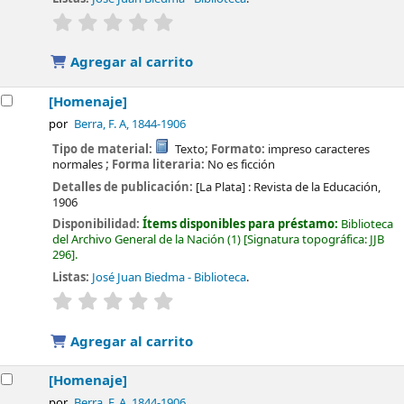
valoración
Valoración media: 0.0 de 5 estrellas
Agregar al carrito
[Homenaje]
por
Berra, F. A
, 1844-1906
Tipo de material:
Texto
; Formato:
impreso caracteres
normales
; Forma literaria:
No es ficción
Detalles de publicación:
[La Plata] :
Revista de la Educación,
1906
Disponibilidad:
Ítems disponibles para préstamo:
Biblioteca
del Archivo General de la Nación
(1)
Signatura topográfica:
JJB
296
.
Listas:
José Juan Biedma - Biblioteca
.
valoración
Valoración media: 0.0 de 5 estrellas
Agregar al carrito
[Homenaje]
por
Berra, F. A
, 1844-1906