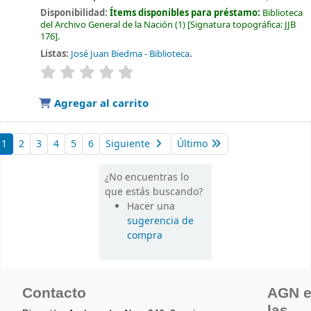
Disponibilidad:
Ítems disponibles para préstamo:
Biblioteca
del Archivo General de la Nación
(1)
Signatura topográfica:
JJB
176
.
Listas:
José Juan Biedma - Biblioteca
.
valoración
Valoración media: 0.0 de 5 estrellas
Agregar al carrito
1
2
3
4
5
6
Siguiente
Último
¿No encuentras lo
que estás buscando?
Hacer una
sugerencia de
compra
Contacto
AGN 
las