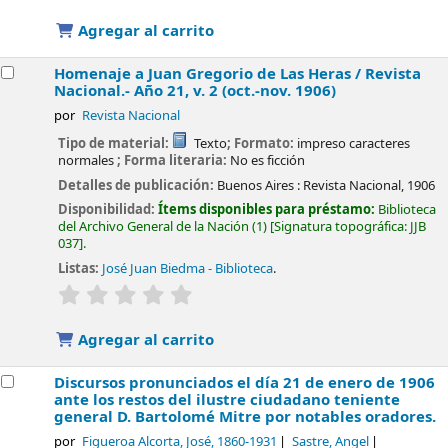
Agregar al carrito
Homenaje a Juan Gregorio de Las Heras / Revista
Nacional.- Año 21, v. 2 (oct.-nov. 1906)
por
Revista Nacional
Tipo de material:
Texto
; Formato:
impreso caracteres
normales
; Forma literaria:
No es ficción
Detalles de publicación:
Buenos Aires :
Revista Nacional,
1906
Disponibilidad:
Ítems disponibles para préstamo:
Biblioteca
del Archivo General de la Nación
(1)
Signatura topográfica:
JJB
037
.
Listas:
José Juan Biedma - Biblioteca
.
valoración
Valoración media: 0.0 de 5 estrellas
Agregar al carrito
Discursos pronunciados el día 21 de enero de 1906
ante los restos del ilustre ciudadano teniente
general D. Bartolomé Mitre por notables oradores.
por
Figueroa Alcorta, José
, 1860-1931
Sastre, Angel