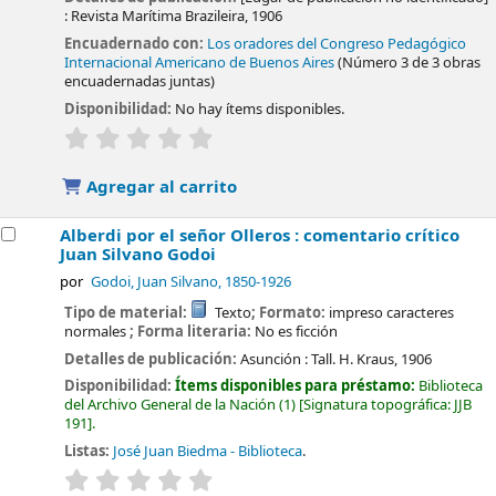
:
Revista Marítima Brazileira,
1906
Encuadernado con:
Los oradores del Congreso Pedagógico
Internacional Americano de Buenos Aires
(Número 3 de 3 obras
encuadernadas juntas)
Disponibilidad:
No hay ítems disponibles.
valoración
Valoración media: 0.0 de 5 estrellas
Agregar al carrito
Alberdi por el señor Olleros : comentario crítico
Juan Silvano Godoi
por
Godoi, Juan Silvano
, 1850-1926
Tipo de material:
Texto
; Formato:
impreso caracteres
normales
; Forma literaria:
No es ficción
Detalles de publicación:
Asunción :
Tall. H. Kraus,
1906
Disponibilidad:
Ítems disponibles para préstamo:
Biblioteca
del Archivo General de la Nación
(1)
Signatura topográfica:
JJB
191
.
Listas:
José Juan Biedma - Biblioteca
.
valoración
Valoración media: 0.0 de 5 estrellas