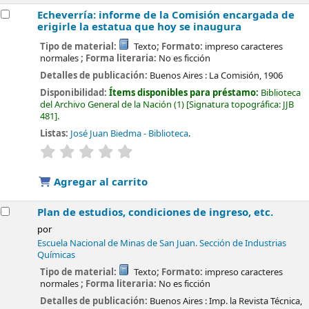
Echeverría: informe de la Comisión encargada de
erigirle la estatua que hoy se inaugura
Tipo de material:
Texto
; Formato:
impreso caracteres
normales
; Forma literaria:
No es ficción
Detalles de publicación:
Buenos Aires :
La Comisión,
1906
Disponibilidad:
Ítems disponibles para préstamo:
Biblioteca
del Archivo General de la Nación
(1)
Signatura topográfica:
JJB
481
.
Listas:
José Juan Biedma - Biblioteca
.
valoración
Valoración media: 0.0 de 5 estrellas
Agregar al carrito
Plan de estudios, condiciones de ingreso, etc.
por
Escuela Nacional de Minas de San Juan. Sección de Industrias
Químicas
Tipo de material:
Texto
; Formato:
impreso caracteres
normales
; Forma literaria:
No es ficción
Detalles de publicación:
Buenos Aires :
Imp. la Revista Técnica,