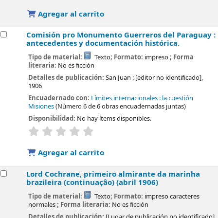
Agregar al carrito
Comisión pro Monumento Guerreros del Paraguay :
antecedentes y documentación histórica.
Tipo de material:
Texto
; Formato:
impreso
; Forma
literaria:
No es ficción
Detalles de publicación:
San Juan :
[editor no identificado],
1906
Encuadernado con:
Límites internacionales : la cuestión
Misiones
(Número 6 de 6 obras encuadernadas juntas)
Disponibilidad:
No hay ítems disponibles.
valoración
Valoración media: 0.0 de 5 estrellas
Agregar al carrito
Lord Cochrane, primeiro almirante da marinha
brazileira (continuaçâo) (abril 1906)
Tipo de material:
Texto
; Formato:
impreso caracteres
normales
; Forma literaria:
No es ficción
Detalles de publicación:
[Lugar de publicación no identificado]