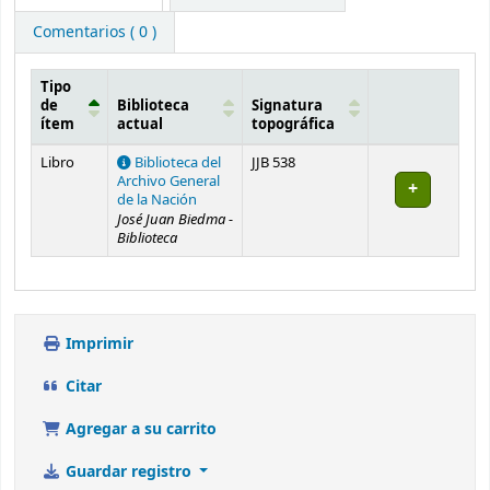
Comentarios ( 0 )
Tipo
de
Biblioteca
Signatura
ítem
actual
topográfica
Existencias
Libro
Biblioteca del
JJB 538
Archivo General
de la Nación
José Juan Biedma -
Biblioteca
Imprimir
Citar
Agregar a su carrito
Guardar registro