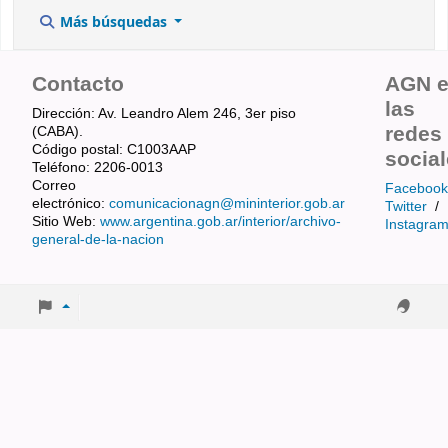
Más búsquedas
Contacto
AGN 
las
Dirección: Av. Leandro Alem 246, 3er piso
redes
(CABA).
Código postal: C1003AAP
socia
Teléfono: 2206-0013
Correo
Facebook
electrónico:
comunicacionagn@mininterior.gob.ar
Twitter
/
Sitio Web:
www.argentina.gob.ar/interior/archivo-
Instagra
general-de-la-nacion