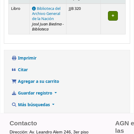
Existencias
Libro
Biblioteca del
JJB 320
Archivo General
de la Nación
José Juan Biedma -
Biblioteca
Imprimir
Citar
Agregar a su carrito
Guardar registro
Más búsquedas
Contacto
AGN 
las
Dirección: Av. Leandro Alem 246, 3er piso