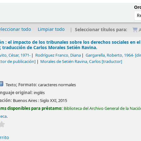
Ord
eleccionar todo
Limpiar todo
Seleccionar títulos para:
A
ión : el impacto de los tribunales sobre los derechos sociales en el
 traducción de Carlos Morales Setién Ravina.
ito, César
, 1971-
Rodríguez Franco, Diana
Gargarella, Roberto
, 1964-
[di
ctor de publicación]
Morales de Setién Ravina, Carlos
[traductor]
Texto
; Formato:
caracteres normales
nguaje original:
inglés
cación:
Buenos Aires :
Siglo XXI,
2015
ems disponibles para préstamo:
Biblioteca del Archivo General de la Naci
teca
.
Valoración media: 0.0 de 5 estrellas
rrito