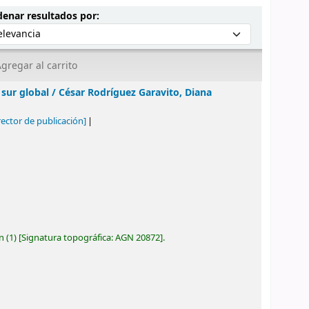
Ordenar por:
enar resultados por:
gregar al carrito
 sur global /
César Rodríguez Garavito, Diana
rector de publicación]
ón
(1)
Signatura topográfica:
AGN 20872
.