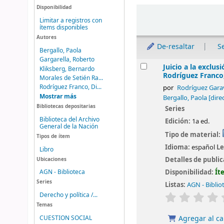
Disponibilidad
Ordenar
Limitar a registros con
ítems disponibles
Autores
De-resaltar
S
Bergallo, Paola
Gargarella, Roberto
Resultados
Juicio a la exclus
Kliksberg, Bernardo
Rodríguez Franco;
Morales de Setién Ra...
Rodríguez Franco, Di...
por
Rodríguez Garav
Mostrar más
Bergallo, Paola
[dire
Bibliotecas depositarias
Series
Biblioteca del Archivo
Edición:
1a ed.
General de la Nación
Tipo de material:
Tipos de ítem
Idioma:
español
Le
Libro
Detalles de publi
Ubicaciones
Disponibilidad:
Ít
AGN - Biblioteca
Series
Listas:
AGN - Biblio
valoración
Derecho y política /...
Temas
Agregar al ca
CUESTION SOCIAL