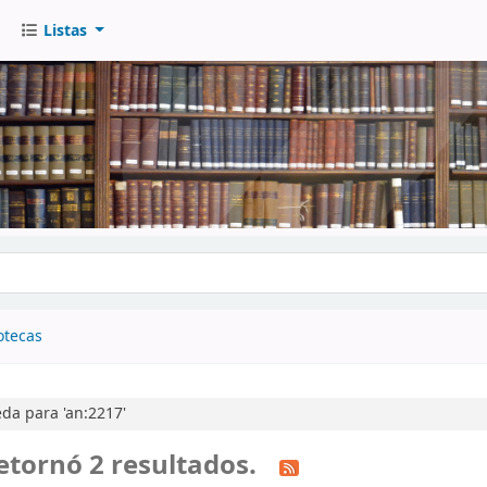
Listas
go
otecas
da para 'an:2217'
etornó 2 resultados.