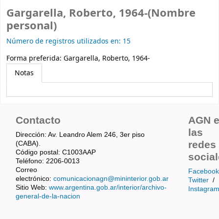
Gargarella, Roberto, 1964-(Nombre
personal)
Número de registros utilizados en: 15
Forma preferida:
Gargarella, Roberto, 1964-
Notas
Contacto
AGN 
las
Dirección: Av. Leandro Alem 246, 3er piso
redes
(CABA).
Código postal: C1003AAP
socia
Teléfono: 2206-0013
Correo
Facebook
electrónico:
comunicacionagn@mininterior.gob.ar
Twitter
/
Sitio Web:
www.argentina.gob.ar/interior/archivo-
Instagra
general-de-la-nacion