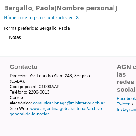
Bergallo, Paola(Nombre personal)
Número de registros utilizados en: 8
Forma preferida:
Bergallo, Paola
Notas
Contacto
AGN 
las
Dirección: Av. Leandro Alem 246, 3er piso
redes
(CABA).
Código postal: C1003AAP
socia
Teléfono: 2206-0013
Correo
Facebook
electrónico:
comunicacionagn@mininterior.gob.ar
Twitter
/
Sitio Web:
www.argentina.gob.ar/interior/archivo-
Instagra
general-de-la-nacion