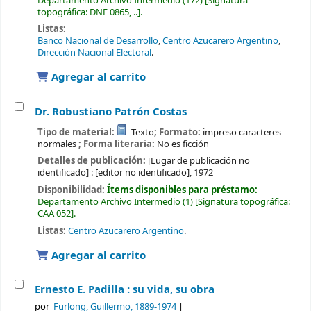
Departamento Archivo Intermedio
(172)
Signatura
topográfica:
DNE 0865, ..
.
Listas:
Banco Nacional de Desarrollo
,
Centro Azucarero Argentino
,
Dirección Nacional Electoral
.
Agregar al carrito
Dr. Robustiano Patrón Costas
Tipo de material:
Texto
; Formato:
impreso caracteres
normales
; Forma literaria:
No es ficción
Detalles de publicación:
[Lugar de publicación no
identificado] :
[editor no identificado],
1972
Disponibilidad:
Ítems disponibles para préstamo:
Departamento Archivo Intermedio
(1)
Signatura topográfica:
CAA 052
.
Listas:
Centro Azucarero Argentino
.
Agregar al carrito
Ernesto E. Padilla : su vida, su obra
por
Furlong, Guillermo
, 1889-1974