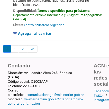
Detalles de publicación:
[Buenos Aires] :
[editor no
identificado],
1923
Disponibilidad:
Ítems disponibles para préstamo:
Departamento Archivo Intermedio
(1)
Signatura topográfica:
CAA 064
.
Listas:
Centro Azucarero Argentino
.
Agregar al carrito
1
2
Contacto
AGN 
las
Dirección: Av. Leandro Alem 246, 3er piso
redes
(CABA).
Código postal: C1003AAP
socia
Teléfono: 2206-0013
Correo
Facebook
electrónico:
comunicacionagn@mininterior.gob.ar
Twitter
/
Sitio Web:
www.argentina.gob.ar/interior/archivo-
Instagra
general-de-la-nacion