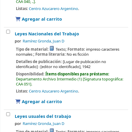
CAA 040, ..
.
Listas:
Centro Azucarero Argentino
.
Agregar al carrito
Leyes Nacionales del Trabajo
por
Ramírez Gronda, Juan D
Tipo de material:
Texto
; Formato:
impreso caracteres
normales
; Forma literaria:
No es ficción
Detalles de publicación:
[Lugar de publicación no
identificado] :
[editor no identificado],
1942
Disponibilidad:
Ítems disponibles para préstamo:
Departamento Archivo Intermedio
(1)
Signatura topográfica:
CAA 051
.
Listas:
Centro Azucarero Argentino
.
Agregar al carrito
Leyes usuales del trabajo
por
Ramírez Gronda, Juan D
Tipo de material:
Texto
; Formato:
impreso caracteres