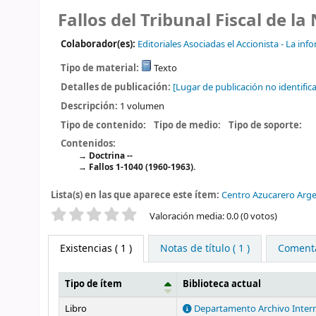
Fallos del Tribunal Fiscal de la
Colaborador(es):
Editoriales Asociadas el Accionista - La inf
Tipo de material:
Texto
Detalles de publicación:
[Lugar de publicación no identifica
Descripción:
1 volumen
Tipo de contenido:
Tipo de medio:
Tipo de soporte:
Contenidos:
Doctrina --
Fallos 1-1040 (1960-1963).
Lista(s) en las que aparece este ítem:
Centro Azucarero Arg
Valoración
Valoración media: 0.0 (0 votos)
Existencias
( 1 )
Notas de título ( 1 )
Comentar
Tipo de ítem
Biblioteca actual
Existencias
Libro
Departamento Archivo Inter