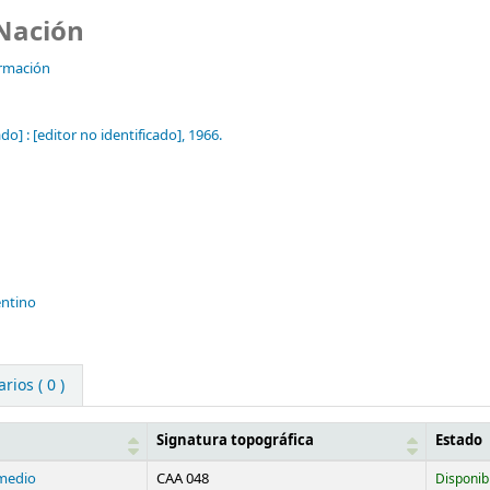
 Nación
ormación
do] :
[editor no identificado],
1966.
entino
ios ( 0 )
Signatura topográfica
Estado
medio
CAA 048
Disponib