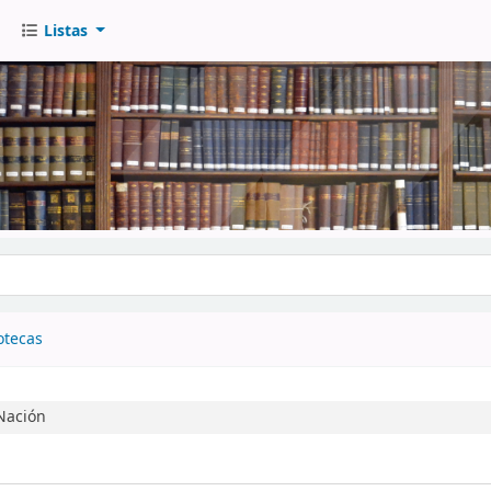
Listas
go
otecas
 Nación