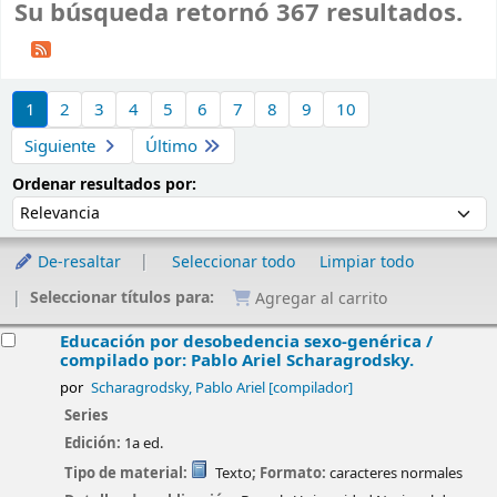
Su búsqueda retornó 367 resultados.
Ordenar
1
2
3
4
5
6
7
8
9
10
Siguiente
Último
Ordenar por:
Ordenar resultados por:
De-resaltar
Seleccionar todo
Limpiar todo
Seleccionar títulos para:
Agregar al carrito
esultados
Educación por desobedencia sexo-genérica /
compilado por: Pablo Ariel Scharagrodsky.
por
Scharagrodsky, Pablo Ariel
[compilador]
Series
Edición:
1a ed.
Tipo de material:
Texto
; Formato:
caracteres normales