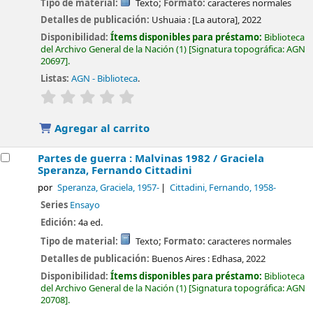
Tipo de material:
Texto
; Formato:
caracteres normales
Detalles de publicación:
Ushuaia :
[La autora],
2022
Disponibilidad:
Ítems disponibles para préstamo:
Biblioteca
del Archivo General de la Nación
(1)
Signatura topográfica:
AGN
20697
.
Listas:
AGN - Biblioteca
.
valoración
Valoración media: 0.0 de 5 estrellas
Agregar al carrito
Partes de guerra : Malvinas 1982 /
Graciela
Speranza, Fernando Cittadini
por
Speranza, Graciela
, 1957-
Cittadini, Fernando
, 1958-
Series
Ensayo
Edición:
4a ed.
Tipo de material:
Texto
; Formato:
caracteres normales
Detalles de publicación:
Buenos Aires :
Edhasa,
2022
Disponibilidad:
Ítems disponibles para préstamo:
Biblioteca
del Archivo General de la Nación
(1)
Signatura topográfica:
AGN
20708
.