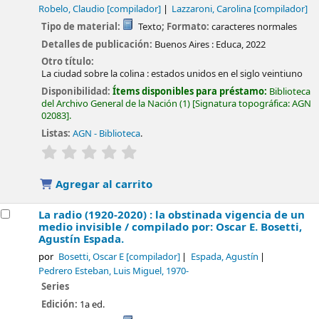
Robelo, Claudio
[compilador]
Lazzaroni, Carolina
[compilador]
Tipo de material:
Texto
; Formato:
caracteres normales
Detalles de publicación:
Buenos Aires :
Educa,
2022
Otro título:
La ciudad sobre la colina : estados unidos en el siglo veintiuno
Disponibilidad:
Ítems disponibles para préstamo:
Biblioteca
del Archivo General de la Nación
(1)
Signatura topográfica:
AGN
02083
.
Listas:
AGN - Biblioteca
.
valoración
Valoración media: 0.0 de 5 estrellas
Agregar al carrito
La radio (1920-2020) : la obstinada vigencia de un
medio invisible /
compilado por: Oscar E. Bosetti,
Agustín Espada.
por
Bosetti, Oscar E
[compilador]
Espada, Agustín
Pedrero Esteban, Luis Miguel
, 1970-
Series
Edición:
1a ed.