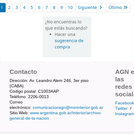
1
2
3
4
5
6
7
8
9
10
Siguiente
Último
¿No encuentras lo
que estás buscando?
Hacer una
sugerencia de
compra
Contacto
AGN 
las
Dirección: Av. Leandro Alem 246, 3er piso
redes
(CABA).
Código postal: C1003AAP
socia
Teléfono: 2206-0013
Correo
Facebook
electrónico:
comunicacionagn@mininterior.gob.ar
Twitter
/
Sitio Web:
www.argentina.gob.ar/interior/archivo-
Instagra
general-de-la-nacion