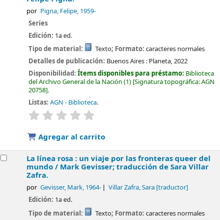
por
Pigna, Felipe
, 1959-
Series
Edición:
1a ed.
Tipo de material:
Texto
; Formato:
caracteres normales
Detalles de publicación:
Buenos Aires :
Planeta,
2022
Disponibilidad:
Ítems disponibles para préstamo:
Biblioteca
del Archivo General de la Nación
(1)
Signatura topográfica:
AGN
20758
.
Listas:
AGN - Biblioteca
.
valoración
Valoración media: 0.0 de 5 estrellas
Agregar al carrito
La línea rosa : un viaje por las fronteras queer del
mundo /
Mark Gevisser; traducción de Sara Villar
Zafra.
por
Gevisser, Mark
, 1964-
Villar Zafra, Sara
[traductor]
Edición:
1a ed.
Tipo de material:
Texto
; Formato:
caracteres normales