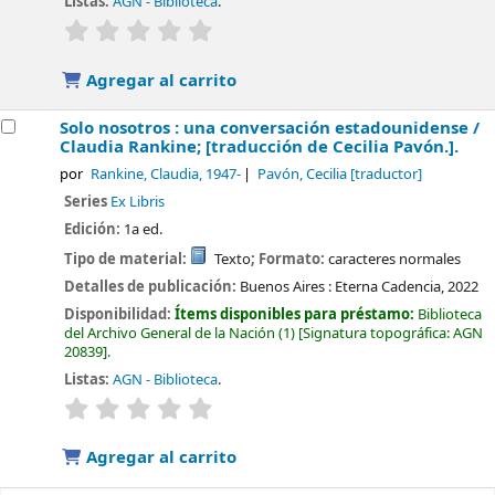
Listas:
AGN - Biblioteca
.
valoración
Valoración media: 0.0 de 5 estrellas
Agregar al carrito
Solo nosotros : una conversación estadounidense /
Claudia Rankine; [traducción de Cecilia Pavón.].
por
Rankine, Claudia
, 1947-
Pavón, Cecilia
[traductor]
Series
Ex Libris
Edición:
1a ed.
Tipo de material:
Texto
; Formato:
caracteres normales
Detalles de publicación:
Buenos Aires :
Eterna Cadencia,
2022
Disponibilidad:
Ítems disponibles para préstamo:
Biblioteca
del Archivo General de la Nación
(1)
Signatura topográfica:
AGN
20839
.
Listas:
AGN - Biblioteca
.
valoración
Valoración media: 0.0 de 5 estrellas
Agregar al carrito