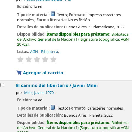
Edición:
1a ed.
Tipo de material:
Texto
; Formato:
impreso caracteres
normales
; Forma literaria:
No es ficción
Detalles de publicación:
Buenos Aires :
Sudamericana,
2022
Disponibilidad:
Ítems disponibles para préstamo:
Biblioteca
del Archivo General de la Nación
(1)
Signatura topográfica:
AGN
20702
.
Listas:
AGN - Biblioteca
.
valoración
Valoración media: 0.0 de 5 estrellas
Agregar al carrito
El camino del libertario /
Javier Milei
por
Milei, Javier
, 1970-
Edición:
1a ed.
Tipo de material:
Texto
; Formato:
caracteres normales
Detalles de publicación:
Buenos Aires :
Planeta,
2022
Disponibilidad:
Ítems disponibles para préstamo:
Biblioteca
del Archivo General de la Nación
(1)
Signatura topográfica:
AGN