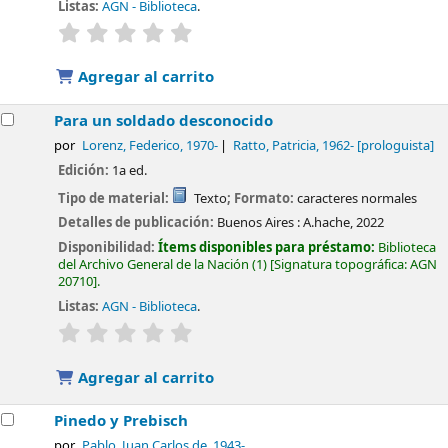
Listas:
AGN - Biblioteca
.
valoración
Valoración media: 0.0 de 5 estrellas
Agregar al carrito
Para un soldado desconocido
por
Lorenz, Federico
, 1970-
Ratto, Patricia
, 1962-
[prologuista]
Edición:
1a ed.
Tipo de material:
Texto
; Formato:
caracteres normales
Detalles de publicación:
Buenos Aires :
A.hache,
2022
Disponibilidad:
Ítems disponibles para préstamo:
Biblioteca
del Archivo General de la Nación
(1)
Signatura topográfica:
AGN
20710
.
Listas:
AGN - Biblioteca
.
valoración
Valoración media: 0.0 de 5 estrellas
Agregar al carrito
Pinedo y Prebisch
por
Pablo, Juan Carlos de
, 1943-