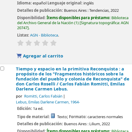
Idioma:
español
Lenguaje original:
inglés
Detalles de publicación:
Buenos Aires :
Tendencias,
2022
Disponibilidad:
Ítems disponibles para préstamo:
Biblioteca
del Archivo General de la Nación
(1)
Signatura topográfica:
AGN
20747
.
Listas:
AGN - Biblioteca
.
valoración
Valoración media: 0.0 de 5 estrellas
Agregar al carrito
Tiempo y espacio en la primitiva Reconquista : a
propósito de los "Fragmentos históricos sobre la
fundación del pueblo y colonia de Reconquista" de
don Carlos Roselli /
Carlos Fabián Romitti, Emilas
Darlene Carmen Lebus.
por
Romitti, Carlos Fabián
Lebus, Emilas Darlene Carmen
, 1964-
Edición:
1a ed.
Tipo de material:
Texto
; Formato:
caracteres normales
Detalles de publicación:
Buenos Aires :
Lilium,
2022
Disponibilidad:
Ítems disponibles para préstamo:
Biblioteca