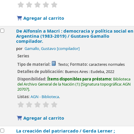
valoración
Valoración media: 0.0 de 5 estrellas
Agregar al carrito
De Alfonsín a Macri : democracia y política social en
Argentina (1983-2019) /
Gustavo Gamallo
compilador.
por
Gamallo, Gustavo
[compilador]
Series
Tipo de material:
Texto
; Formato:
caracteres normales
Detalles de publicación:
Buenos Aires :
Eudeba,
2022
Disponibilidad:
Ítems disponibles para préstamo:
Biblioteca
del Archivo General de la Nación
(1)
Signatura topográfica:
AGN
20707
.
Listas:
AGN - Biblioteca
.
valoración
Valoración media: 0.0 de 5 estrellas
Agregar al carrito
La creación del patriarcado /
Gerda Lerner ;