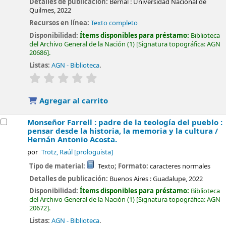
Detalles de publicación:
Bernal :
Universidad Nacional de
Quilmes,
2022
Recursos en línea:
Texto completo
Disponibilidad:
Ítems disponibles para préstamo:
Biblioteca
del Archivo General de la Nación
(1)
Signatura topográfica:
AGN
20686
.
Listas:
AGN - Biblioteca
.
valoración
Valoración media: 0.0 de 5 estrellas
Agregar al carrito
Monseñor Farrell : padre de la teología del pueblo :
pensar desde la historia, la memoria y la cultura /
Hernán Antonio Acosta.
por
Trotz, Raúl
[prologuista]
Tipo de material:
Texto
; Formato:
caracteres normales
Detalles de publicación:
Buenos Aires :
Guadalupe,
2022
Disponibilidad:
Ítems disponibles para préstamo:
Biblioteca
del Archivo General de la Nación
(1)
Signatura topográfica:
AGN
20672
.
Listas:
AGN - Biblioteca
.