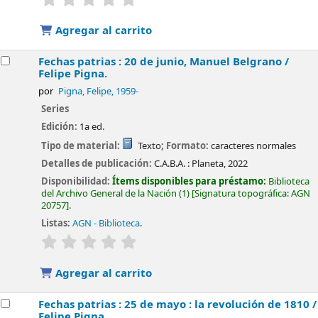
Agregar al carrito
Fechas patrias : 20 de junio, Manuel Belgrano /
Felipe Pigna.
por
Pigna, Felipe
, 1959-
Series
Edición:
1a ed.
Tipo de material:
Texto
; Formato:
caracteres normales
Detalles de publicación:
C.A.B.A. :
Planeta,
2022
Disponibilidad:
Ítems disponibles para préstamo:
Biblioteca
del Archivo General de la Nación
(1)
Signatura topográfica:
AGN
20757
.
Listas:
AGN - Biblioteca
.
valoración
Valoración media: 0.0 de 5 estrellas
Agregar al carrito
Fechas patrias : 25 de mayo : la revolución de 1810 /
Felipe Pigna.