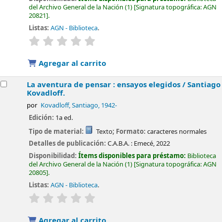
del Archivo General de la Nación
(1)
Signatura topográfica:
AGN
20821
.
Listas:
AGN - Biblioteca
.
valoración
Valoración media: 0.0 de 5 estrellas
Agregar al carrito
La aventura de pensar : ensayos elegidos /
Santiago
Kovadloff.
por
Kovadloff, Santiago
, 1942-
Edición:
1a ed.
Tipo de material:
Texto
; Formato:
caracteres normales
Detalles de publicación:
C.A.B.A. :
Emecé,
2022
Disponibilidad:
Ítems disponibles para préstamo:
Biblioteca
del Archivo General de la Nación
(1)
Signatura topográfica:
AGN
20805
.
Listas:
AGN - Biblioteca
.
valoración
Valoración media: 0.0 de 5 estrellas
Agregar al carrito