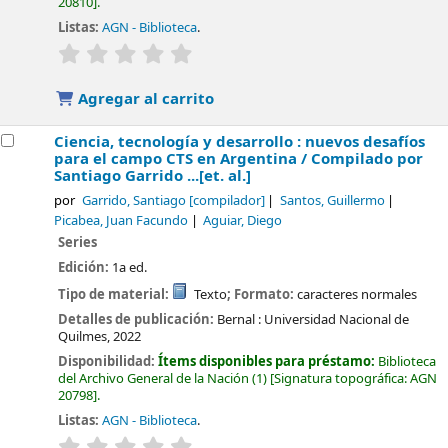
20810
.
Listas:
AGN - Biblioteca
.
valoración
Valoración media: 0.0 de 5 estrellas
Agregar al carrito
Ciencia, tecnología y desarrollo : nuevos desafíos
para el campo CTS en Argentina /
Compilado por
Santiago Garrido ...[et. al.]
por
Garrido, Santiago
[compilador]
Santos, Guillermo
Picabea, Juan Facundo
Aguiar, Diego
Series
Edición:
1a ed.
Tipo de material:
Texto
; Formato:
caracteres normales
Detalles de publicación:
Bernal :
Universidad Nacional de
Quilmes,
2022
Disponibilidad:
Ítems disponibles para préstamo:
Biblioteca
del Archivo General de la Nación
(1)
Signatura topográfica:
AGN
20798
.
Listas:
AGN - Biblioteca
.
valoración
Valoración media: 0.0 de 5 estrellas