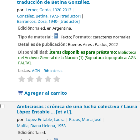
traducción de Betina González.
por
Lerner, Gerda
, 1920-2013
González, Betina
, 1972-
[traductor]
Barrancos, Dora
, 1940-
[traductor]
Edición:
1a ed. en Argentina.
Tipo de material:
Texto
; Formato:
caracteres normales
Detalles de publicación:
Buenos Aires :
Paidós,
2022
Disponibilidad:
Ítems disponibles para préstamo:
Biblioteca
del Archivo General de la Nación
(1)
Signatura topográfica:
AGN
FALTA
.
Listas:
AGN - Biblioteca
.
valoración
Valoración media: 0.0 de 5 estrellas
Agregar al carrito
Ambiciosas : crónica de una lucha colectiva /
Laura
López Entable ... [et al.].
por
López Entable, Laura
Pazos, María José
Maffia, Diana Helena
, 1953-
Edición:
1a ed.