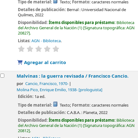
Tipo de material:
Texto
; Formato:
caracteres normales
Detalles de publicación:
Bernal :
Universidad Nacional de
Quilmes,
2022
Disponibilidad:
Ítems disponibles para préstamo:
Biblioteca
del Archivo General de la Nación
(1)
Signatura topográfica:
AGN
20827
.
Listas:
AGN - Biblioteca
.
valoración
Valoración media: 0.0 de 5 estrellas
Agregar al carrito
Malvinas : la guerra revisada /
Francisco Cancio.
por
Cancio, Francisco
, 1970-
Molina Pico, Enrique Emilio
, 1938-
[prologuista]
Edición:
1a ed.
Tipo de material:
Texto
; Formato:
caracteres normales
Detalles de publicación:
C.A.B.A. :
Planeta,
2022
Disponibilidad:
Ítems disponibles para préstamo:
Biblioteca
del Archivo General de la Nación
(1)
Signatura topográfica:
AGN
20812
.