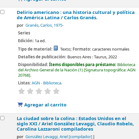
Delirio americano : una historia cultural y política
de América Latina /
Carlos Granés.
por
Granés, Carlos
, 1975-
Series
Edición:
1a ed.
Tipo de material:
Texto
; Formato:
caracteres normales
Detalles de publicación:
Buenos Aires :
Taurus,
2022
Disponibilidad:
Ítems disponibles para préstamo:
Biblioteca
del Archivo General de la Nación
(1)
Signatura topográfica:
AGN
20768
.
Listas:
AGN - Biblioteca
.
valoración
Valoración media: 0.0 de 5 estrellas
Agregar al carrito
La ciudad sobre la colina : Estados Unidos en el
siglo XXI /
Ariel González Levaggi, Claudio Robelo,
Carolina Lazzaroni compiladores
por
González Levaggi, Ariel
[compilador]