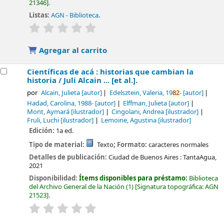
21346
.
Listas:
AGN - Biblioteca
.
valoración
Valoración media: 0.0 de 5 estrellas
Agregar al carrito
Científicas de acá : historias que cambian la
historia /
Juli Alcain ... [et al.].
por
Alcain, Julieta
[autor]
Edelsztein, Valeria
, 19
82
-
[autor]
Hadad, Carolina
, 1988-
[autor]
Elffman, Julieta
[autor]
Mont, Aymará
[ilustrador]
Cingolani, Andrea
[ilustrador]
Fruli, Luchi
[ilustrador]
Lemoine, Agustina
[ilustrador]
Edición:
1a ed.
Tipo de material:
Texto
; Formato:
caracteres normales
Detalles de publicación:
Ciudad de Buenos Aires :
TantaAgua,
2021
Disponibilidad:
Ítems disponibles para préstamo:
Biblioteca
del Archivo General de la Nación
(1)
Signatura topográfica:
AGN
21523
.
valoración
Valoración media: 0.0 de 5 estrellas