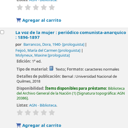
valoración
Valoración media: 0.0 de 5 estrellas
Agregar al carrito
La voz de la mujer : periódico comunista-anarquico
: 1896-1897
por
Barrancos, Dora
, 1940-
[prologuista]
Feijoó, María del Carmen
[prologuista]
Molyneux, Maxine
[prologuista]
Edición:
1ª ed.
Tipo de material:
Texto
; Formato:
caracteres normales
Detalles de publicación:
Bernal :
Universidad Nacional de
Quilmes,
2018
Disponibilidad:
Ítems disponibles para préstamo:
Biblioteca
del Archivo General de la Nación
(1)
Signatura topográfica:
AGN
20386
.
Listas:
AGN - Biblioteca
.
valoración
Valoración media: 0.0 de 5 estrellas
Agregar al carrito