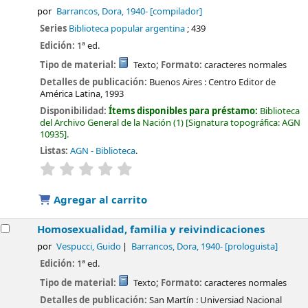
por
Barrancos, Dora
, 1940-
[compilador]
Series
Biblioteca popular argentina
; 439
Edición:
1ª ed.
Tipo de material:
Texto
; Formato:
caracteres normales
Detalles de publicación:
Buenos Aires :
Centro Editor de
América Latina,
1993
Disponibilidad:
Ítems disponibles para préstamo:
Biblioteca
del Archivo General de la Nación
(1)
Signatura topográfica:
AGN
10935
.
Listas:
AGN - Biblioteca
.
valoración
Valoración media: 0.0 de 5 estrellas
Agregar al carrito
Homosexualidad, familia y reivindicaciones
por
Vespucci, Guido
Barrancos, Dora
, 1940-
[prologuista]
Edición:
1ª ed.
Tipo de material:
Texto
; Formato:
caracteres normales
Detalles de publicación:
San Martín :
Universiad Nacional