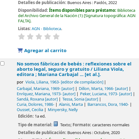
Detalles de publicación:
Buenos Aires :
Paidós,
2022
Disponibilidad:
Ítems disponibles para préstamo:
Biblioteca
del Archivo General de la Nación
(1)
Signatura topográfica:
AGN
FALTA
.
Listas:
AGN - Biblioteca
.
valoración
Valoración media: 0.0 de 5 estrellas
Agregar al carrito
No somos fábricas de bebés : reflexiones sobre el
aborto legal, seguro y gratuito /
Liliana Viola,
editora ; Mariana Carbajal ... [et al.].
por
Viola, Liliana
, 1963-
[editor de compilación]
Carbajal, Mariana
, 1969-
[autor]
Dillon, Marta
, 1966-
[autor]
Enríquez, Mariana
, 1973-
[autor]
Peker, Luciana
, 1973-
[autor]
Sandá, Roxana
[autor]
Tessa, Sonia
[autor]
Curia, Dolores
, 1986-
Alanis, Marta
Barrancos, Dora
, 1940-
Ousset, Cecilia
Minyersky, Nelly
Edición:
1a ed.
Tipo de material:
Texto
; Formato:
caracteres normales
Detalles de publicación:
Buenos Aires :
Octubre,
2020