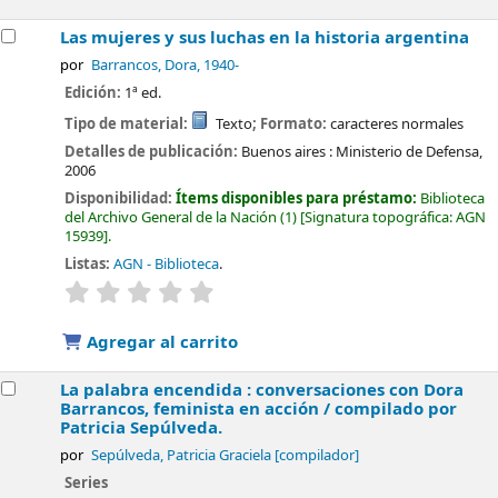
Las mujeres y sus luchas en la historia argentina
por
Barrancos, Dora
, 1940-
Edición:
1ª ed.
Tipo de material:
Texto
; Formato:
caracteres normales
Detalles de publicación:
Buenos aires :
Ministerio de Defensa,
2006
Disponibilidad:
Ítems disponibles para préstamo:
Biblioteca
del Archivo General de la Nación
(1)
Signatura topográfica:
AGN
15939
.
Listas:
AGN - Biblioteca
.
valoración
Valoración media: 0.0 de 5 estrellas
Agregar al carrito
La palabra encendida : conversaciones con Dora
Barrancos, feminista en acción /
compilado por
Patricia Sepúlveda.
por
Sepúlveda, Patricia Graciela
[compilador]
Series