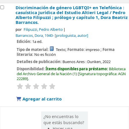
Discriminación de género LGBTQI+ en Telefónica :
casuística jurídica del Estudio Altieri Legal /
Pedro
Alberto Filipuzzi ; prólogo y capítulo 1, Dora Beatriz
Barrancos.
por
Filipuzzi, Pedro Alberto
Barrancos, Dora
, 1940-
[prologuista, autor]
Edición:
1a ed.
Tipo de material:
Texto
; Formato:
impreso
; Forma
literaria:
No es ficción
Detalles de publicación:
Buenos Aires :
Dunken,
2022
Disponibilidad:
Ítems disponibles para préstamo:
Biblioteca
del Archivo General de la Nación
(1)
Signatura topográfica:
AGN
22289
.
valoración
Valoración media: 0.0 de 5 estrellas
Agregar al carrito
¿No encuentras lo
que estás buscando?
Hacer una