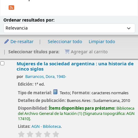
Ordenar
Ordenar por:
Ordenar resultados por:
De-resaltar
Seleccionar todo
Limpiar todo
Seleccionar títulos para:
Agregar al carrito
esultados
Mujeres de la sociedad argentina : una historia de
cinco siglos
por
Barrancos, Dora
, 1940-
Edición:
1ª ed.
Tipo de material:
Texto
; Formato:
caracteres normales
Detalles de publicación:
Buenos Aires :
Sudamericana,
2010
Disponibilidad:
Ítems disponibles para préstamo:
Biblioteca
del Archivo General de la Nación
(1)
Signatura topográfica:
AGN
17410
.
Listas:
AGN - Biblioteca
.
valoración
Valoración media: 0.0 de 5 estrellas