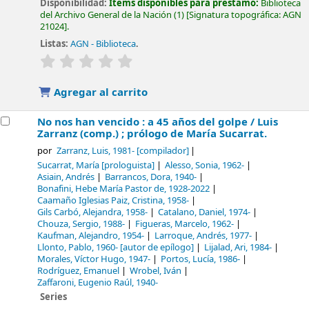
Disponibilidad:
Ítems disponibles para préstamo:
Biblioteca
del Archivo General de la Nación
(1)
Signatura topográfica:
AGN
21024
.
Listas:
AGN - Biblioteca
.
valoración
Valoración media: 0.0 de 5 estrellas
Agregar al carrito
No nos han vencido : a 45 años del golpe /
Luis
Zarranz (comp.) ; prólogo de María Sucarrat.
por
Zarranz, Luis
, 1981-
[compilador]
Sucarrat, María
[prologuista]
Alesso, Sonia
, 1962-
Asiain, Andrés
Barrancos, Dora
, 1940-
Bonafini, Hebe María Pastor de
, 1928-2022
Caamaño Iglesias Paiz, Cristina
, 1958-
Gils Carbó, Alejandra
, 1958-
Catalano, Daniel
, 1974-
Chouza, Sergio
, 1988-
Figueras, Marcelo
, 1962-
Kaufman, Alejandro
, 1954-
Larroque, Andrés
, 1977-
Llonto, Pablo
, 1960-
[autor de epílogo]
Lijalad, Ari
, 1984-
Morales, Víctor Hugo
, 1947-
Portos, Lucía
, 1986-
Rodríguez, Emanuel
Wrobel, Iván
Zaffaroni, Eugenio Raúl
, 1940-
Series