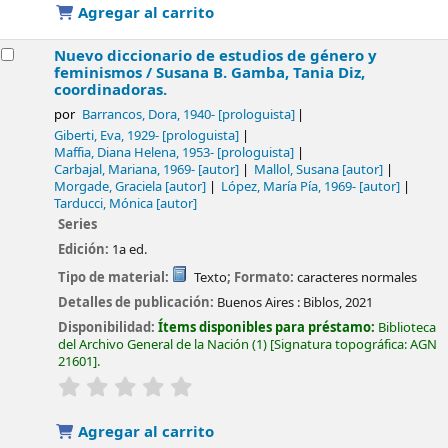
Agregar al carrito
Nuevo diccionario de estudios de género y
feminismos /
Susana B. Gamba, Tania Diz,
coordinadoras.
por
Barrancos, Dora
, 1940-
[prologuista]
Giberti, Eva
, 1929-
[prologuista]
Maffia, Diana Helena
, 1953-
[prologuista]
Carbajal, Mariana
, 1969-
[autor]
Mallol, Susana
[autor]
Morgade, Graciela
[autor]
López, María Pía
, 1969-
[autor]
Tarducci, Mónica
[autor]
Series
Edición:
1a ed.
Tipo de material:
Texto
; Formato:
caracteres normales
Detalles de publicación:
Buenos Aires :
Biblos,
2021
Disponibilidad:
Ítems disponibles para préstamo:
Biblioteca
del Archivo General de la Nación
(1)
Signatura topográfica:
AGN
21601
.
valoración
Valoración media: 0.0 de 5 estrellas
Agregar al carrito