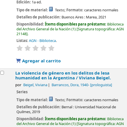
Edición:
1a ed.
Tipo de material:
Texto
; Formato:
caracteres normales
Detalles de publicación:
Buenos Aires :
Marea,
2021
Disponibilidad:
Ítems disponibles para préstamo:
Biblioteca
del Archivo General de la Nación
(1)
Signatura topográfica:
AGN
21148
.
Listas:
AGN - Biblioteca
.
valoración
Valoración media: 0.0 de 5 estrellas
Agregar al carrito
La violencia de género en los delitos de lesa
humanidad en la Argentina /
Viviana Beigel.
por
Beigel, Viviana
Barrancos, Dora
, 1940-
[prologuista]
Series
Tipo de material:
Texto
; Formato:
caracteres normales
Detalles de publicación:
Bernal :
Universidad Nacional de
Quilmes,
2019
Disponibilidad:
Ítems disponibles para préstamo:
Biblioteca
del Archivo General de la Nación
(1)
Signatura topográfica:
AGN