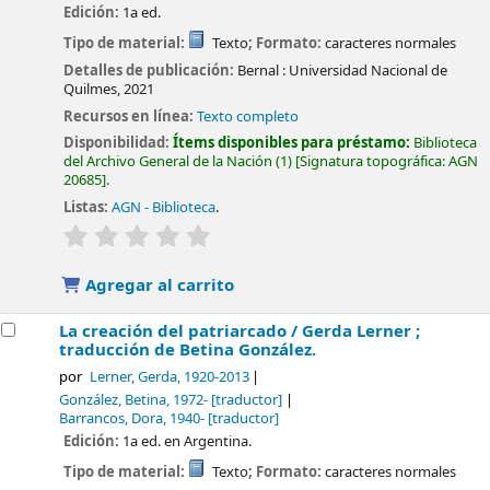
Edición:
1a ed.
Tipo de material:
Texto
; Formato:
caracteres normales
Detalles de publicación:
Bernal :
Universidad Nacional de
Quilmes,
2021
Recursos en línea:
Texto completo
Disponibilidad:
Ítems disponibles para préstamo:
Biblioteca
del Archivo General de la Nación
(1)
Signatura topográfica:
AGN
20685
.
Listas:
AGN - Biblioteca
.
valoración
Valoración media: 0.0 de 5 estrellas
Agregar al carrito
La creación del patriarcado /
Gerda Lerner ;
traducción de Betina González.
por
Lerner, Gerda
, 1920-2013
González, Betina
, 1972-
[traductor]
Barrancos, Dora
, 1940-
[traductor]
Edición:
1a ed. en Argentina.
Tipo de material:
Texto
; Formato:
caracteres normales