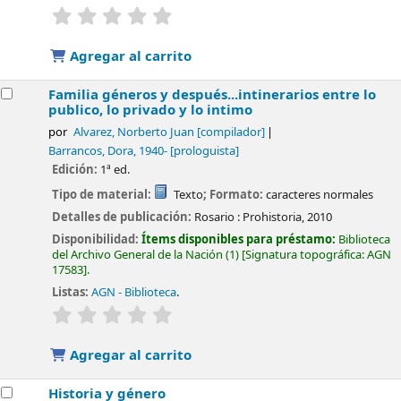
valoración
Valoración media: 0.0 de 5 estrellas
Agregar al carrito
Familia géneros y después...intinerarios entre lo
publico, lo privado y lo intimo
por
Alvarez, Norberto Juan
[compilador]
Barrancos, Dora
, 1940-
[prologuista]
Edición:
1ª ed.
Tipo de material:
Texto
; Formato:
caracteres normales
Detalles de publicación:
Rosario :
Prohistoria,
2010
Disponibilidad:
Ítems disponibles para préstamo:
Biblioteca
del Archivo General de la Nación
(1)
Signatura topográfica:
AGN
17583
.
Listas:
AGN - Biblioteca
.
valoración
Valoración media: 0.0 de 5 estrellas
Agregar al carrito
Historia y género