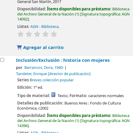
General San Martín,
2017
Disponibilidad:
Ítems disponibles para préstamo:
Biblioteca
del Archivo General de la Nación
(1)
Signatura topográfica:
AGN
14092
.
Listas:
AGN - Biblioteca
.
valoración
Valoración media: 0.0 de 5 estrellas
Agregar al carrito
Inclusión/Exclusión : historia con mujeres
por
Barrancos, Dora
, 1940-
Tandeter, Enrique
[director de publicación]
Series
Breves colección popular
Edición:
1ª ed.
Tipo de material:
Texto
; Formato:
caracteres normales
Detalles de publicación:
Buenos Aires :
Fondo de Cultura
Económica,
c2002
Disponibilidad:
Ítems disponibles para préstamo:
Biblioteca
del Archivo General de la Nación
(1)
Signatura topográfica:
AGN
14396
.
Listas:
AGN - Biblioteca
.