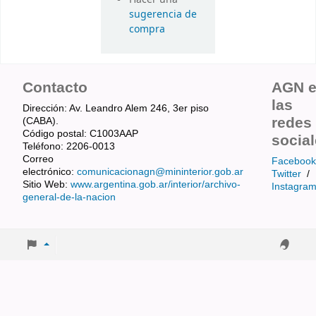
sugerencia de
compra
Contacto
AGN 
las
Dirección: Av. Leandro Alem 246, 3er piso
redes
(CABA).
Código postal: C1003AAP
socia
Teléfono: 2206-0013
Correo
Facebook
electrónico:
comunicacionagn@mininterior.gob.ar
Twitter
/
Sitio Web:
www.argentina.gob.ar/interior/archivo-
Instagra
general-de-la-nacion