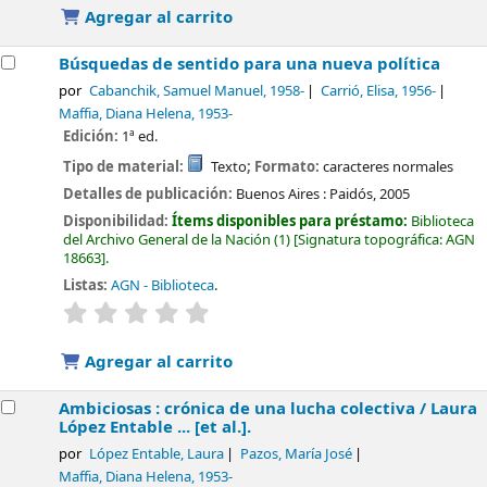
Agregar al carrito
Búsquedas de sentido para una nueva política
por
Cabanchik, Samuel Manuel
, 1958-
Carrió, Elisa
, 1956-
Maffia, Diana Helena
, 1953-
Edición:
1ª ed.
Tipo de material:
Texto
; Formato:
caracteres normales
Detalles de publicación:
Buenos Aires :
Paidós,
2005
Disponibilidad:
Ítems disponibles para préstamo:
Biblioteca
del Archivo General de la Nación
(1)
Signatura topográfica:
AGN
18663
.
Listas:
AGN - Biblioteca
.
valoración
Valoración media: 0.0 de 5 estrellas
Agregar al carrito
Ambiciosas : crónica de una lucha colectiva /
Laura
López Entable ... [et al.].
por
López Entable, Laura
Pazos, María José
Maffia, Diana Helena
, 1953-