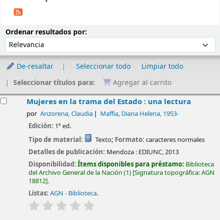
Ordenar
Ordenar por:
Ordenar resultados por:
De-resaltar
Seleccionar todo
Limpiar todo
Seleccionar títulos para:
Agregar al carrito
esultados
Mujeres en la trama del Estado : una lectura
por
Anzorena, Claudia
Maffia, Diana Helena
, 1953-
Edición:
1ª ed.
Tipo de material:
Texto
; Formato:
caracteres normales
Detalles de publicación:
Mendoza :
EDIUNC,
2013
Disponibilidad:
Ítems disponibles para préstamo:
Biblioteca
del Archivo General de la Nación
(1)
Signatura topográfica:
AGN
18812
.
Listas:
AGN - Biblioteca
.
valoración
Valoración media: 0.0 de 5 estrellas