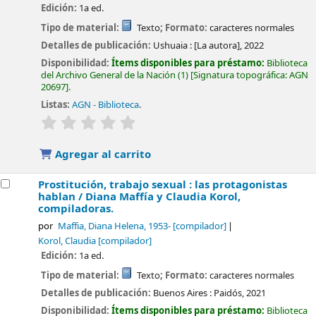
Edición:
1a ed.
Tipo de material:
Texto
; Formato:
caracteres normales
Detalles de publicación:
Ushuaia :
[La autora],
2022
Disponibilidad:
Ítems disponibles para préstamo:
Biblioteca
del Archivo General de la Nación
(1)
Signatura topográfica:
AGN
20697
.
Listas:
AGN - Biblioteca
.
valoración
Valoración media: 0.0 de 5 estrellas
Agregar al carrito
Prostitución, trabajo sexual : las protagonistas
hablan /
Diana Maffía y Claudia Korol,
compiladoras.
por
Maffia, Diana Helena
, 1953-
[compilador]
Korol, Claudia
[compilador]
Edición:
1a ed.
Tipo de material:
Texto
; Formato:
caracteres normales
Detalles de publicación:
Buenos Aires :
Paidós,
2021
Disponibilidad:
Ítems disponibles para préstamo:
Biblioteca