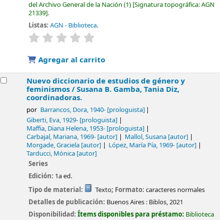
del Archivo General de la Nación
(1)
Signatura topográfica:
AGN
21339
.
Listas:
AGN - Biblioteca
.
valoración
Valoración media: 0.0 de 5 estrellas
Agregar al carrito
Nuevo diccionario de estudios de género y
feminismos /
Susana B. Gamba, Tania Diz,
coordinadoras.
por
Barrancos, Dora
, 1940-
[prologuista]
Giberti, Eva
, 1929-
[prologuista]
Maffia, Diana Helena
, 1953-
[prologuista]
Carbajal, Mariana
, 1969-
[autor]
Mallol, Susana
[autor]
Morgade, Graciela
[autor]
López, María Pía
, 1969-
[autor]
Tarducci, Mónica
[autor]
Series
Edición:
1a ed.
Tipo de material:
Texto
; Formato:
caracteres normales
Detalles de publicación:
Buenos Aires :
Biblos,
2021
Disponibilidad:
Ítems disponibles para préstamo:
Biblioteca