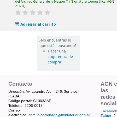
del Archivo General de la Nación
(1)
Signatura topográfica:
AGN
21601
.
valoración
Valoración media: 0.0 de 5 estrellas
Agregar al carrito
¿No encuentras lo
que estás buscando?
Hacer una
sugerencia de
compra
Contacto
AGN 
las
Dirección: Av. Leandro Alem 246, 3er piso
redes
(CABA).
Código postal: C1003AAP
socia
Teléfono: 2206-0013
Correo
Facebook
electrónico:
comunicacionagn@mininterior.gob.ar
Twitter
/