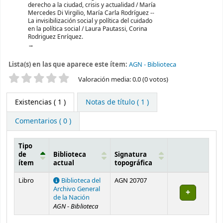
derecho a la ciudad, crisis y actualidad / María
Mercedes Di Virgilio, María Carla Rodríguez --
La invisibilización social y política del cuidado
en la política social / Laura Pautassi, Corina
Rodriguez Enríquez.
Lista(s) en las que aparece este ítem:
AGN - Biblioteca
Valoración
Valoración media: 0.0 (0 votos)
Existencias
( 1 )
Notas de título ( 1 )
Comentarios ( 0 )
Tipo
de
Biblioteca
Signatura
ítem
actual
topográfica
Existencias
Libro
Biblioteca del
AGN 20707
Archivo General
de la Nación
AGN - Biblioteca