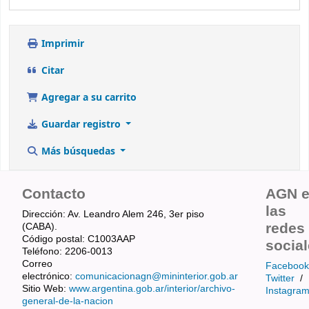
Imprimir
Citar
Agregar a su carrito
Guardar registro
Más búsquedas
Contacto
AGN 
las
Dirección: Av. Leandro Alem 246, 3er piso
redes
(CABA).
Código postal: C1003AAP
socia
Teléfono: 2206-0013
Correo
Facebook
electrónico:
comunicacionagn@mininterior.gob.ar
Twitter
/
Sitio Web:
www.argentina.gob.ar/interior/archivo-
Instagra
general-de-la-nacion