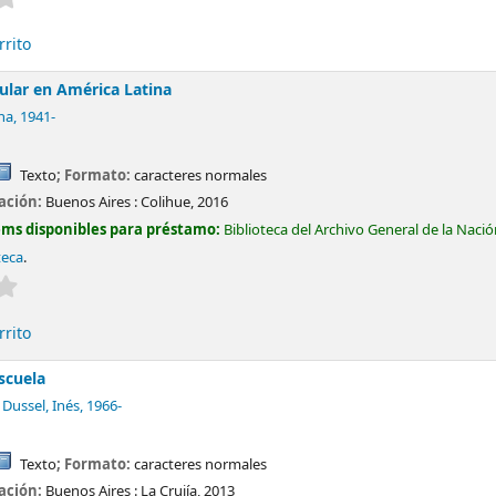
rrito
ular en América Latina
na
, 1941-
Texto
; Formato:
caracteres normales
cación:
Buenos Aires :
Colihue,
2016
ems disponibles para préstamo:
Biblioteca del Archivo General de la Naci
teca
.
Valoración media: 0.0 de 5 estrellas
rrito
escuela
Dussel, Inés
, 1966-
Texto
; Formato:
caracteres normales
cación:
Buenos Aires :
La Crujía,
2013