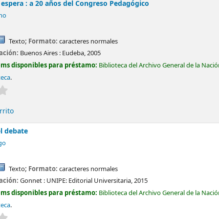
 espera : a 20 años del Congreso Pedagógico
no
Texto
; Formato:
caracteres normales
cación:
Buenos Aires :
Eudeba,
2005
ems disponibles para préstamo:
Biblioteca del Archivo General de la Naci
teca
.
Valoración media: 0.0 de 5 estrellas
rrito
el debate
go
Texto
; Formato:
caracteres normales
cación:
Gonnet :
UNIPE: Editorial Universitaria,
2015
ems disponibles para préstamo:
Biblioteca del Archivo General de la Naci
teca
.
Valoración media: 0.0 de 5 estrellas