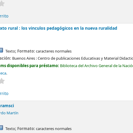
Valoración media: 0.0 de 5 estrellas
rrito
xto rural : los vinculos pedagógicos en la nueva ruralidad
Texto
; Formato:
caracteres normales
cación:
Buenos Aires :
Centro de publicaciones Educativas y Material Didacti
ems disponibles para préstamo:
Biblioteca del Archivo General de la Naci
teca
.
Valoración media: 0.0 de 5 estrellas
rrito
Gramsci
rdo Martín
Texto
; Formato:
caracteres normales