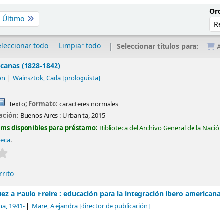
Ord
Último
eleccionar todo
Limpiar todo
Seleccionar títulos para:
A
canas (1828-1842)
ón
Wainsztok, Carla
[prologuista]
Texto
; Formato:
caracteres normales
cación:
Buenos Aires :
Urbanita,
2015
ems disponibles para préstamo:
Biblioteca del Archivo General de la Naci
teca
.
Valoración media: 0.0 de 5 estrellas
rrito
z a Paulo Freire : educación para la integración ibero american
na
, 1941-
Mare, Alejandra
[director de publicación]