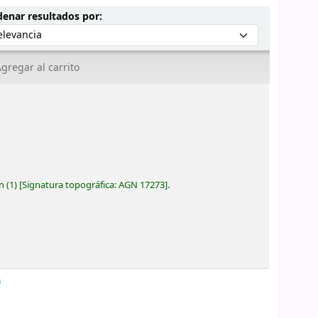
Ordenar por:
enar resultados por:
gregar al carrito
ón
(1)
Signatura topográfica:
AGN 17273
.
a