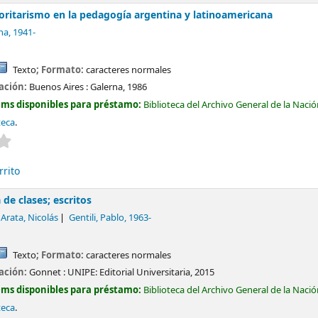
oritarismo en la pedagogía argentina y latinoamericana
na
, 1941-
Texto
; Formato:
caracteres normales
cación:
Buenos Aires :
Galerna,
1986
ems disponibles para préstamo:
Biblioteca del Archivo General de la Naci
teca
.
Valoración media: 0.0 de 5 estrellas
rrito
 de clases; escritos
Arata, Nicolás
Gentili, Pablo
, 1963-
Texto
; Formato:
caracteres normales
cación:
Gonnet :
UNIPE: Editorial Universitaria,
2015
ems disponibles para préstamo:
Biblioteca del Archivo General de la Naci
teca
.