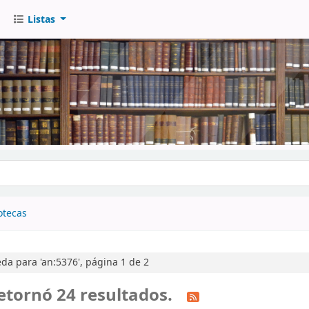
Listas
go
otecas
a para 'an:5376', página 1 de 2
etornó 24 resultados.