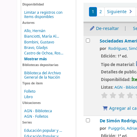
Disponibilidad
Ordenar
1
2
Siguiente
Limitar a registros con
ítems disponibles
Autores
De-resaltar
S
Allo, Hernán
Bianciotti, María Al...
Resultados
Sociedades Ameri
Bombini, Gustavo
Bravo, Gladys
por
Rodríguez, Sim
Castro de Ochoa, Ros...
Edición:
1ª ed.
Mostrar más
Tipo de material:
Bibliotecas depositarias
Detalles de publi
Biblioteca del Archivo
General de la Nación
Disponibilidad:
Ít
Tipos de ítem
Listas:
AGN - Biblio
Folleto
valoración
Libro
Ubicaciones
Agregar al ca
AGN - Biblioteca
AGN - Folletos
De Simón Rodrigue
Series
por
Puiggrós, Adria
Educación popular y ...
Edición:
1ª ed.
Educación Popular y ...