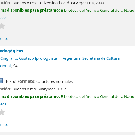
cación:
Buenos Aires :
Universidad Católica Argentina,
2000
ems disponibles para préstamo:
Biblioteca del Archivo General de la Naci
teca
.
Valoración media: 0.0 de 5 estrellas
rrito
pedagógicas
Cirigliano, Gustavo
[prologuista]
Argentina. Secretaría de Cultura
cional
; 94
Texto
; Formato:
caracteres normales
cación:
Buenos Aires :
Marymar,
[19--?]
ems disponibles para préstamo:
Biblioteca del Archivo General de la Naci
teca
.
Valoración media: 0.0 de 5 estrellas
rrito