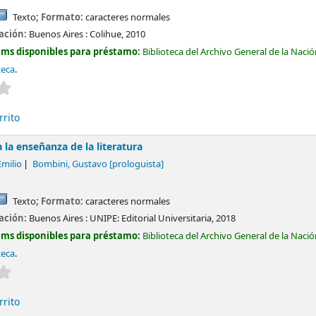
Texto
; Formato:
caracteres normales
cación:
Buenos Aires :
Colihue,
2010
ems disponibles para préstamo:
Biblioteca del Archivo General de la Naci
teca
.
Valoración media: 0.0 de 5 estrellas
rrito
a la enseñanza de la literatura
Emilio
Bombini, Gustavo
[prologuista]
Texto
; Formato:
caracteres normales
cación:
Buenos Aires :
UNIPE: Editorial Universitaria,
2018
ems disponibles para préstamo:
Biblioteca del Archivo General de la Naci
teca
.
Valoración media: 0.0 de 5 estrellas
rrito