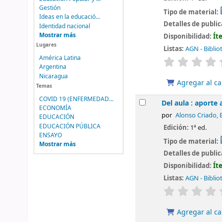
Gestión
Tipo de material:
Ideas en la educació...
Detalles de publi
Identidad nacional
Mostrar más
Disponibilidad:
Ít
Lugares
Listas:
AGN - Biblio
América Latina
valoración
Argentina
Nicaragua
Agregar al ca
Temas
COVID 19 (ENFERMEDAD...
Del aula : aporte 
ECONOMÍA
por
Alonso Criado, 
EDUCACIÓN
EDUCACIÓN PÚBLICA
Edición:
1ª ed.
ENSAYO
Tipo de material:
Mostrar más
Detalles de publi
Disponibilidad:
Ít
Listas:
AGN - Biblio
valoración
Agregar al ca