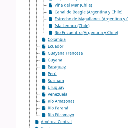
Viña del Mar (Chile)
Canal de Beagle (Argentina y Chile)
Estrecho de Magallanes (Argentina y C
Isla Lennox (Chile)
Río Encuentro (Argentina y Chile)
Colombia
Ecuador
Guayana Francesa
Guyana
Paraguay
Perú
Surinam
Uruguay
Venezuela
Río Amazonas
Río Paraná
Río Pilcomayo
América Central