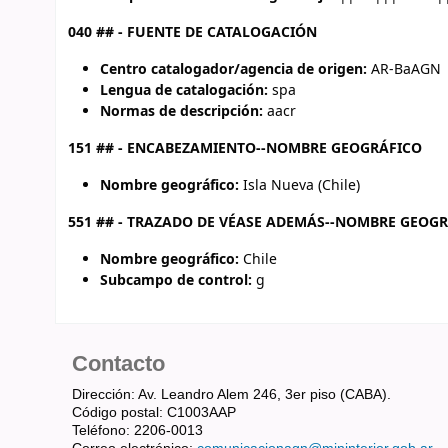
040 ## - FUENTE DE CATALOGACIÓN
Centro catalogador/agencia de origen:
AR-BaAGN
Lengua de catalogación:
spa
Normas de descripción:
aacr
151 ## - ENCABEZAMIENTO--NOMBRE GEOGRÁFICO
Nombre geográfico:
Isla Nueva (Chile)
551 ## - TRAZADO DE VÉASE ADEMÁS--NOMBRE GEOG
Nombre geográfico:
Chile
Subcampo de control:
g
Contacto
Dirección: Av. Leandro Alem 246, 3er piso (CABA).
Código postal: C1003AAP
Teléfono: 2206-0013
Correo electrónico:
comunicacionagn@mininterior.gob.ar