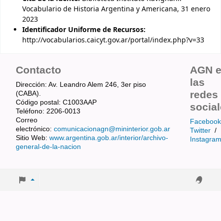
Vocabulario de Historia Argentina y Americana, 31 enero
2023
Identificador Uniforme de Recursos:
http://vocabularios.caicyt.gov.ar/portal/index.php?v=33
Contacto
AGN 
las
Dirección: Av. Leandro Alem 246, 3er piso
redes
(CABA).
Código postal: C1003AAP
socia
Teléfono: 2206-0013
Correo
Facebook
electrónico:
comunicacionagn@mininterior.gob.ar
Twitter
/
Sitio Web:
www.argentina.gob.ar/interior/archivo-
Instagra
general-de-la-nacion