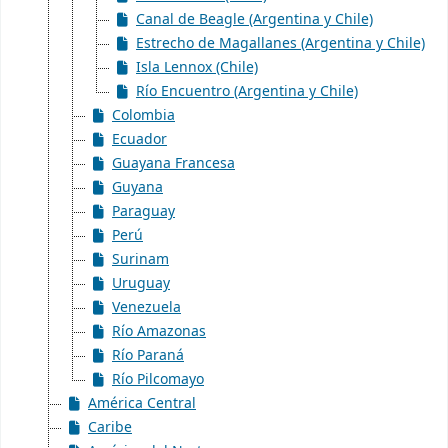
Canal de Beagle (Argentina y Chile)
Estrecho de Magallanes (Argentina y Chile)
Isla Lennox (Chile)
Río Encuentro (Argentina y Chile)
Colombia
Ecuador
Guayana Francesa
Guyana
Paraguay
Perú
Surinam
Uruguay
Venezuela
Río Amazonas
Río Paraná
Río Pilcomayo
América Central
Caribe