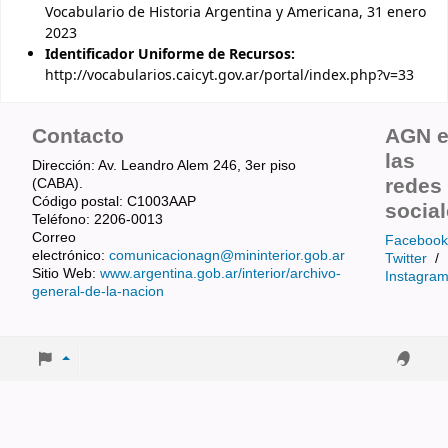
Vocabulario de Historia Argentina y Americana, 31 enero
2023
Identificador Uniforme de Recursos:
http://vocabularios.caicyt.gov.ar/portal/index.php?v=33
Contacto
AGN 
las
Dirección: Av. Leandro Alem 246, 3er piso
redes
(CABA).
Código postal: C1003AAP
socia
Teléfono: 2206-0013
Correo
Facebook
electrónico:
comunicacionagn@mininterior.gob.ar
Twitter
/
Sitio Web:
www.argentina.gob.ar/interior/archivo-
Instagra
general-de-la-nacion