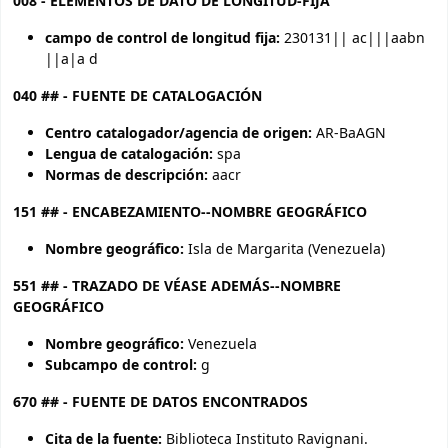
008 - ELEMENTOS DE DATO DE LONGITUD-FIJA
campo de control de longitud fija:
230131|| ac|||aabn
||a|a d
040 ## - FUENTE DE CATALOGACIÓN
Centro catalogador/agencia de origen:
AR-BaAGN
Lengua de catalogación:
spa
Normas de descripción:
aacr
151 ## - ENCABEZAMIENTO--NOMBRE GEOGRÁFICO
Nombre geográfico:
Isla de Margarita (Venezuela)
551 ## - TRAZADO DE VÉASE ADEMÁS--NOMBRE
GEOGRÁFICO
Nombre geográfico:
Venezuela
Subcampo de control:
g
670 ## - FUENTE DE DATOS ENCONTRADOS
Cita de la fuente:
Biblioteca Instituto Ravignani.