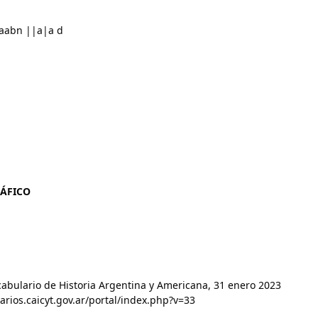
aabn ||a|a d
RÁFICO
ocabulario de Historia Argentina y Americana, 31 enero 2023
arios.caicyt.gov.ar/portal/index.php?v=33