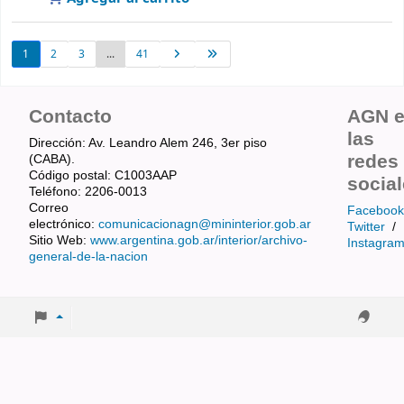
1
2
3
...
41
Contacto
AGN 
las
Dirección: Av. Leandro Alem 246, 3er piso
redes
(CABA).
Código postal: C1003AAP
socia
Teléfono: 2206-0013
Correo
Facebook
electrónico:
comunicacionagn@mininterior.gob.ar
Twitter
/
Sitio Web:
www.argentina.gob.ar/interior/archivo-
Instagra
general-de-la-nacion