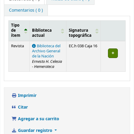
Comentarios ( 0 )
Tipo
de
Biblioteca
Signatura
ítem
actual
topográfica
Existencias
Revista
Biblioteca del
EC.h 038 Caja 16
Archivo General
de la Nación
Ernesto H. Celesia
- Hemeroteca
Imprimir
Citar
Agregar a su carrito
Guardar registro