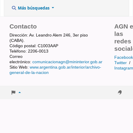
Más búsquedas
Contacto
AGN 
las
Dirección: Av. Leandro Alem 246, 3er piso
redes
(CABA).
Código postal: C1003AAP
socia
Teléfono: 2206-0013
Correo
Facebook
electrónico:
comunicacionagn@mininterior.gob.ar
Twitter
/
Sitio Web:
www.argentina.gob.ar/interior/archivo-
Instagra
general-de-la-nacion